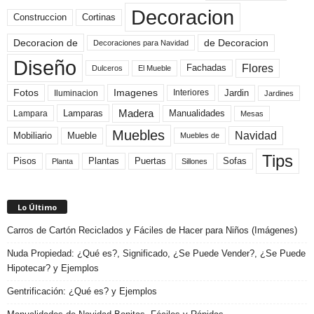
Decoracion
Construccion
Cortinas
de Decoracion
Decoracion de
Decoraciones para Navidad
Diseño
Flores
Fachadas
El Mueble
Dulceros
Fotos
Imagenes
Interiores
Jardin
Iluminacion
Jardines
Madera
Lamparas
Manualidades
Lampara
Mesas
Muebles
Navidad
Mobiliario
Mueble
Muebles de
Tips
Plantas
Pisos
Puertas
Sofas
Planta
Sillones
Lo Último
Carros de Cartón Reciclados y Fáciles de Hacer para Niños (Imágenes)
Nuda Propiedad: ¿Qué es?, Significado, ¿Se Puede Vender?, ¿Se Puede
Hipotecar? y Ejemplos
Gentrificación: ¿Qué es? y Ejemplos