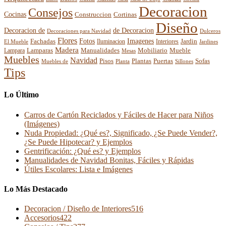
Decoracion
Consejos
Cocinas
Construccion
Cortinas
Diseño
Decoracion de
de Decoracion
Decoraciones para Navidad
Dulceros
Flores
Fotos
Imagenes
Fachadas
Interiores
Jardin
El Mueble
Iluminacion
Jardines
Madera
Lamparas
Mobiliario
Manualidades
Mueble
Lampara
Mesas
Muebles
Navidad
Pisos
Plantas
Puertas
Sofas
Muebles de
Planta
Sillones
Tips
Lo Último
Carros de Cartón Reciclados y Fáciles de Hacer para Niños
(Imágenes)
Nuda Propiedad: ¿Qué es?, Significado, ¿Se Puede Vender?,
¿Se Puede Hipotecar? y Ejemplos
Gentrificación: ¿Qué es? y Ejemplos
Manualidades de Navidad Bonitas, Fáciles y Rápidas
Útiles Escolares: Lista e Imágenes
Lo Más Destacado
Decoracion / Diseño de Interiores
516
Accesorios
422