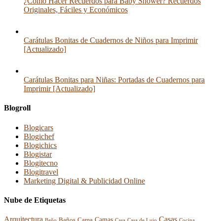
¿Cómo Hacer Recuerdos para Baby Shower? Recuerdos
Originales, Fáciles y Económicos
Carátulas Bonitas de Cuadernos de Niños para Imprimir
[Actualizado]
Carátulas Bonitas para Niñas: Portadas de Cuadernos para
Imprimir [Actualizado]
Blogroll
Blogicars
Blogichef
Blogichics
Blogistar
Blogitecno
Blogitravel
Marketing Digital & Publicidad Online
Nube de Etiquetas
Arquitectura
Casas
Baños
Camas
Cama
Casa
Cocina
Baño
Casa de Lujo