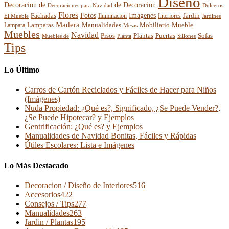
Diseño
Decoracion de
de Decoracion
Decoraciones para Navidad
Dulceros
Flores
Fotos
Imagenes
Fachadas
Interiores
Jardin
El Mueble
Iluminacion
Jardines
Madera
Lamparas
Mobiliario
Manualidades
Mueble
Lampara
Mesas
Muebles
Navidad
Pisos
Plantas
Puertas
Sofas
Muebles de
Planta
Sillones
Tips
Lo Último
Carros de Cartón Reciclados y Fáciles de Hacer para Niños
(Imágenes)
Nuda Propiedad: ¿Qué es?, Significado, ¿Se Puede Vender?,
¿Se Puede Hipotecar? y Ejemplos
Gentrificación: ¿Qué es? y Ejemplos
Manualidades de Navidad Bonitas, Fáciles y Rápidas
Útiles Escolares: Lista e Imágenes
Lo Más Destacado
Decoracion / Diseño de Interiores
516
Accesorios
422
Consejos / Tips
277
Manualidades
263
Jardin / Plantas
195