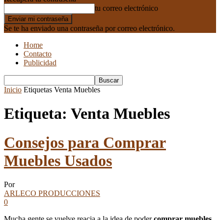
tu correo electrónico
Se te ha enviado una contraseña por correo electrónico.
Home
Contacto
Publicidad
Inicio
Etiquetas
Venta Muebles
Etiqueta: Venta Muebles
Consejos para Comprar
Muebles Usados
Por
ARLECO PRODUCCIONES
0
Mucha gente se vuelve reacia a la idea de poder
comprar muebles