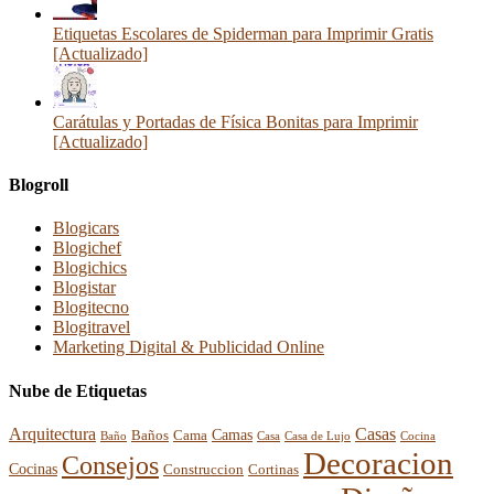
Etiquetas Escolares de Spiderman para Imprimir Gratis
[Actualizado]
Carátulas y Portadas de Física Bonitas para Imprimir
[Actualizado]
Blogroll
Blogicars
Blogichef
Blogichics
Blogistar
Blogitecno
Blogitravel
Marketing Digital & Publicidad Online
Nube de Etiquetas
Arquitectura
Casas
Baños
Camas
Cama
Casa
Cocina
Baño
Casa de Lujo
Decoracion
Consejos
Cocinas
Construccion
Cortinas