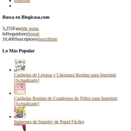
Imprimir
Busca en Blogicasa.com
3,255
Fans
Me gusta
64
Seguidores
Seguir
10,400
Suscriptores
Suscribirte
Lo Más Popular
Carátulas de Lengua y Literatura Bonitas para Imprimir
[Actualizado]
Carátulas Bonitas de Cuadernos de Niños para Imprimir
[Actualizado]
Imágenes de Squishy de Papel Fáciles