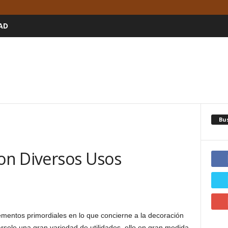
AD
Bu
con Diversos Usos
ementos primordiales en lo que concierne a la decoración
sele una gran variedad de utilidades, ello en gran medida