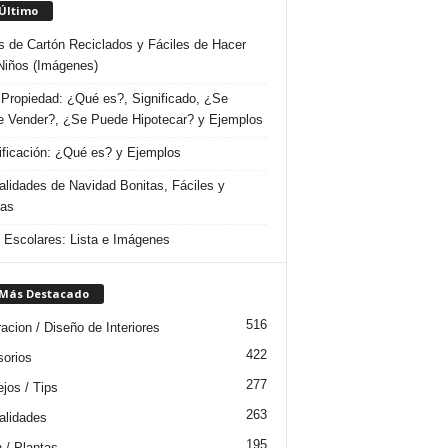
 Último
s de Cartón Reciclados y Fáciles de Hacer
Niños (Imágenes)
Propiedad: ¿Qué es?, Significado, ¿Se
 Vender?, ¿Se Puede Hipotecar? y Ejemplos
ificación: ¿Qué es? y Ejemplos
lidades de Navidad Bonitas, Fáciles y
das
s Escolares: Lista e Imágenes
 Más Destacado
516
acion / Diseño de Interiores
422
orios
277
jos / Tips
263
lidades
195
n / Plantas