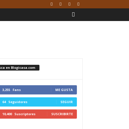
sca en Blogicasa.com
3,255
Fans
ME GUSTA
64
Seguidores
SEGUIR
10,400
Suscriptores
SUSCRIBIRTE