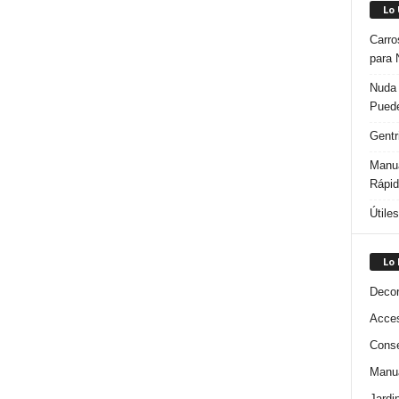
Lo
Carro
para 
Nuda 
Puede
Gentr
Manua
Rápi
Útile
Lo
Decor
Acces
Conse
Manua
Jardi