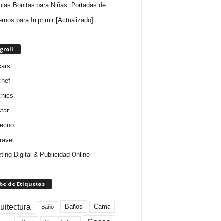
ulas Bonitas para Niñas: Portadas de
rnos para Imprimir [Actualizado]
groll
cars
chef
chics
star
tecno
ravel
ting Digital & Publicidad Online
be de Etiquetas
uitectura
Baños
Cama
Baño