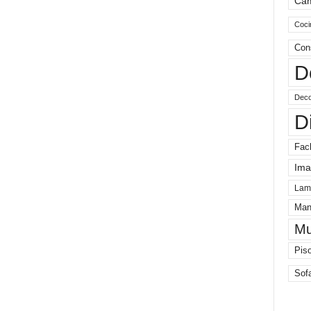
Ca
Coci
Con
D
Deco
D
Fac
Ima
Lam
Man
Mu
Pis
Sof