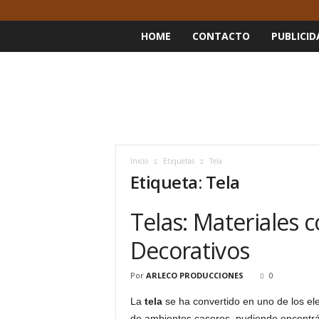
HOME
CONTACTO
PUBLICID
Inicio
Etiquetas
Tela
Etiqueta: Tela
Telas: Materiales 
Decorativos
Por
ARLECO PRODUCCIONES
0
La
tela
se ha convertido en uno de los el
de ambientes caseros, pudiendo encontrár