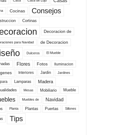
mas
Casas
Casa
Casa de Lujo
Consejos
Cocinas
na
struccion
Cortinas
ecoracion
Decoracion de
de Decoracion
raciones para Navidad
iseño
El Mueble
Dulceros
Flores
Fotos
hadas
Iluminacion
genes
Interiores
Jardin
Jardines
Madera
Lamparas
para
Mobiliario
ualidades
Mueble
Mesas
ebles
Navidad
Muebles de
Plantas
os
Puertas
Planta
Sillones
Tips
as