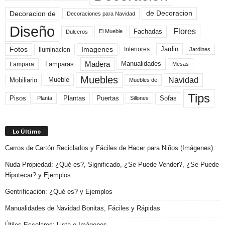
de Decoracion
Decoracion de
Decoraciones para Navidad
Diseño
Flores
Fachadas
El Mueble
Dulceros
Fotos
Imagenes
Interiores
Jardin
Iluminacion
Jardines
Madera
Lamparas
Manualidades
Lampara
Mesas
Muebles
Navidad
Mobiliario
Mueble
Muebles de
Tips
Plantas
Pisos
Puertas
Sofas
Planta
Sillones
Lo Último
Carros de Cartón Reciclados y Fáciles de Hacer para Niños (Imágenes)
Nuda Propiedad: ¿Qué es?, Significado, ¿Se Puede Vender?, ¿Se Puede
Hipotecar? y Ejemplos
Gentrificación: ¿Qué es? y Ejemplos
Manualidades de Navidad Bonitas, Fáciles y Rápidas
Útiles Escolares: Lista e Imágenes