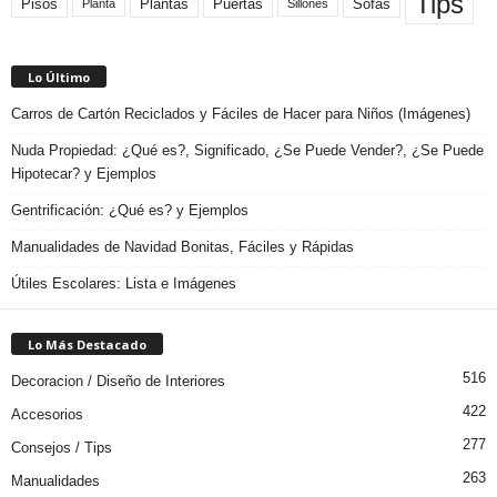
Tips
Plantas
Pisos
Puertas
Sofas
Planta
Sillones
Lo Último
Carros de Cartón Reciclados y Fáciles de Hacer para Niños (Imágenes)
Nuda Propiedad: ¿Qué es?, Significado, ¿Se Puede Vender?, ¿Se Puede
Hipotecar? y Ejemplos
Gentrificación: ¿Qué es? y Ejemplos
Manualidades de Navidad Bonitas, Fáciles y Rápidas
Útiles Escolares: Lista e Imágenes
Lo Más Destacado
516
Decoracion / Diseño de Interiores
422
Accesorios
277
Consejos / Tips
263
Manualidades