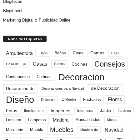
Blogitecno
Blogitravel
Marketing Digital & Publicidad Online
Nube de Etiquetas
Arquitectura
Camas
Baños
Cama
Baño
Casa
Consejos
Casas
Cocinas
Cocina
Casa de Lujo
Decoracion
Construccion
Cortinas
de Decoracion
Decoracion de
Decoraciones para Navidad
Diseño
Flores
Fachadas
El Mueble
Dulceros
Fotos
Imagenes
Interiores
Jardin
Iluminacion
Jardines
Madera
Lamparas
Manualidades
Lampara
Mesas
Muebles
Navidad
Mobiliario
Mueble
Muebles de