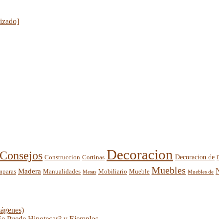
lizado]
Decoracion
Consejos
Decoracion de
Construccion
Cortinas
Muebles
Madera
mparas
Mobiliario
Manualidades
Mueble
Mesas
Muebles de
mágenes)
Se Puede Hipotecar? y Ejemplos