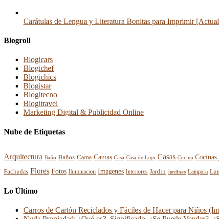
Carátulas de Lengua y Literatura Bonitas para Imprimir [Actua
Blogroll
Blogicars
Blogichef
Blogichics
Blogistar
Blogitecno
Blogitravel
Marketing Digital & Publicidad Online
Nube de Etiquetas
Arquitectura
Casas
Cocinas
Baños
Camas
Cama
Casa
Cocina
Baño
Casa de Lujo
Flores
Fotos
Imagenes
La
Fachadas
Interiores
Jardin
Iluminacion
Jardines
Lampara
Lo Último
Carros de Cartón Reciclados y Fáciles de Hacer para Niños (I
Nuda Propiedad: ¿Qué es?, Significado, ¿Se Puede Vender?, ¿