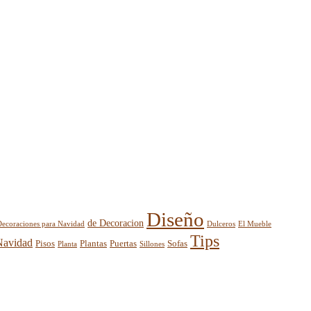
Diseño
de Decoracion
El Mueble
Decoraciones para Navidad
Dulceros
Tips
Navidad
Pisos
Plantas
Puertas
Sofas
Planta
Sillones