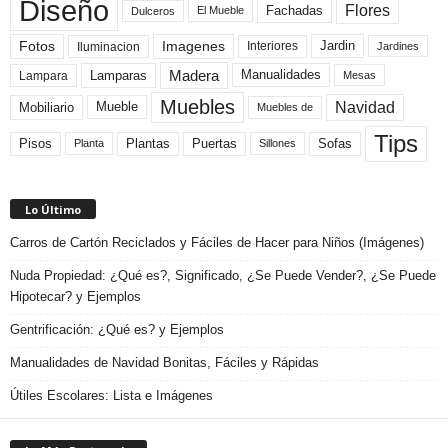
Diseño
Flores
Fachadas
El Mueble
Dulceros
Fotos
Imagenes
Interiores
Jardin
Iluminacion
Jardines
Madera
Lamparas
Manualidades
Lampara
Mesas
Muebles
Navidad
Mobiliario
Mueble
Muebles de
Tips
Plantas
Pisos
Puertas
Sofas
Planta
Sillones
Lo Último
Carros de Cartón Reciclados y Fáciles de Hacer para Niños (Imágenes)
Nuda Propiedad: ¿Qué es?, Significado, ¿Se Puede Vender?, ¿Se Puede
Hipotecar? y Ejemplos
Gentrificación: ¿Qué es? y Ejemplos
Manualidades de Navidad Bonitas, Fáciles y Rápidas
Útiles Escolares: Lista e Imágenes