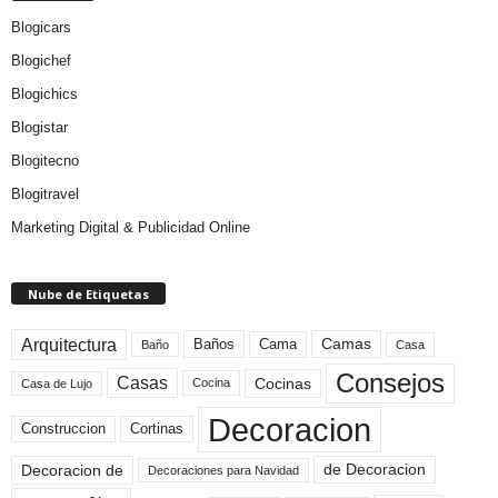
Blogicars
Blogichef
Blogichics
Blogistar
Blogitecno
Blogitravel
Marketing Digital & Publicidad Online
Nube de Etiquetas
Arquitectura
Camas
Baños
Cama
Baño
Casa
Consejos
Casas
Cocinas
Cocina
Casa de Lujo
Decoracion
Construccion
Cortinas
de Decoracion
Decoracion de
Decoraciones para Navidad