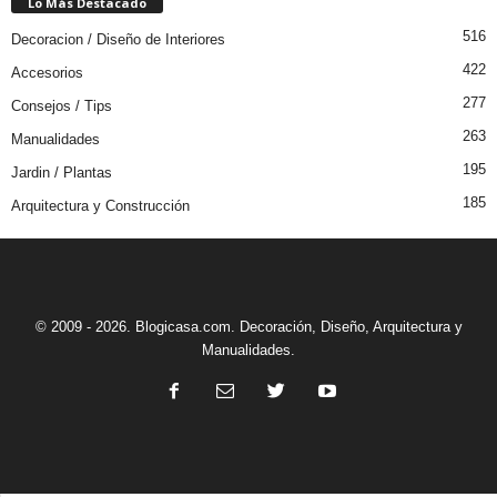
Lo Más Destacado
516
Decoracion / Diseño de Interiores
422
Accesorios
277
Consejos / Tips
263
Manualidades
195
Jardin / Plantas
185
Arquitectura y Construcción
© 2009 - 2026. Blogicasa.com. Decoración, Diseño, Arquitectura y
Manualidades.