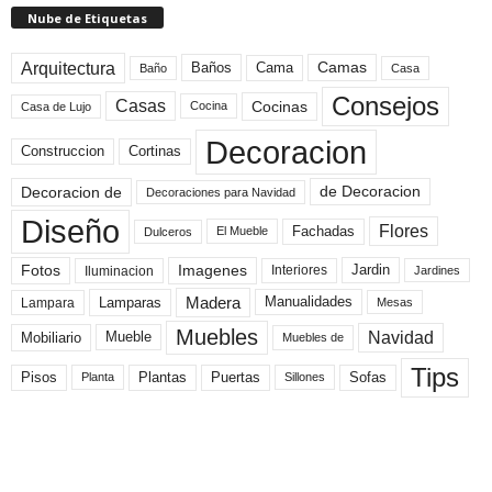
Nube de Etiquetas
Arquitectura
Camas
Baños
Cama
Baño
Casa
Consejos
Casas
Cocinas
Cocina
Casa de Lujo
Decoracion
Construccion
Cortinas
de Decoracion
Decoracion de
Decoraciones para Navidad
Diseño
Flores
Fachadas
El Mueble
Dulceros
Fotos
Imagenes
Interiores
Jardin
Iluminacion
Jardines
Madera
Lamparas
Manualidades
Lampara
Mesas
Muebles
Navidad
Mobiliario
Mueble
Muebles de
Tips
Plantas
Pisos
Puertas
Sofas
Planta
Sillones
Lo Último
Carros de Cartón Reciclados y Fáciles de Hacer para Niños (Imágenes)