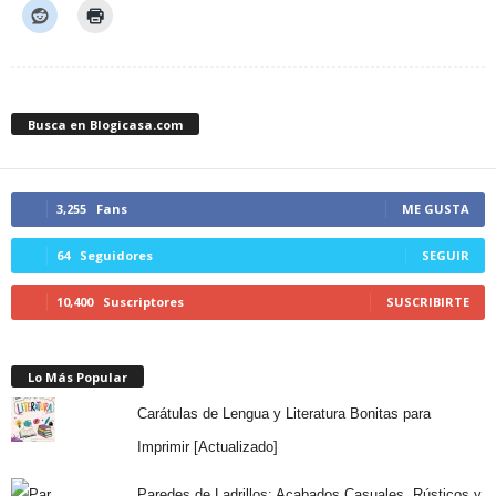
Busca en Blogicasa.com
3,255
Fans
ME GUSTA
64
Seguidores
SEGUIR
10,400
Suscriptores
SUSCRIBIRTE
Lo Más Popular
Carátulas de Lengua y Literatura Bonitas para
Imprimir [Actualizado]
Paredes de Ladrillos: Acabados Casuales, Rústicos y