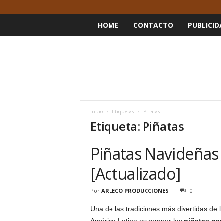
HOME
CONTACTO
PUBLICID
Inicio
Etiquetas
Piñatas
Etiqueta: Piñatas
Piñatas Navideñas 
[Actualizado]
Por
ARLECO PRODUCCIONES
0
Una de las tradiciones más divertidas de 
América Latina es romper las
piñatas na