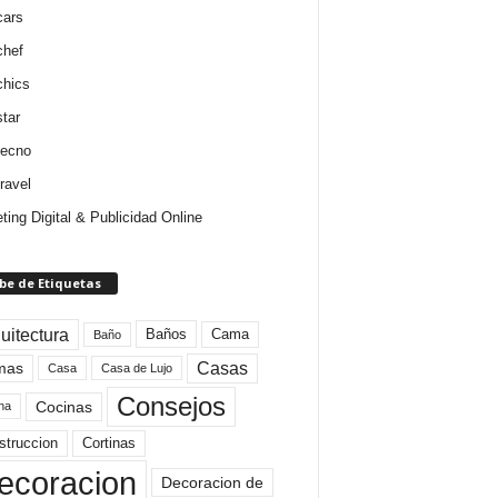
cars
chef
chics
star
tecno
ravel
ting Digital & Publicidad Online
be de Etiquetas
uitectura
Baños
Cama
Baño
mas
Casas
Casa
Casa de Lujo
Consejos
Cocinas
na
struccion
Cortinas
ecoracion
Decoracion de