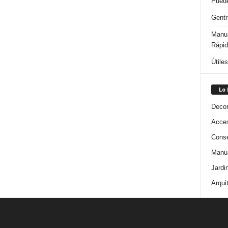
Puede
Gentr
Manua
Rápi
Útile
Lo
Decor
Acces
Conse
Manua
Jardi
Arqui