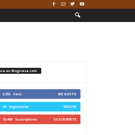
sca en Blogicasa.com
3,255
Fans
ME GUSTA
64
Seguidores
SEGUIR
10,400
Suscriptores
SUSCRIBIRTE