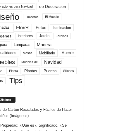
de Decoracion
raciones para Navidad
iseño
El Mueble
Dulceros
Flores
Fotos
hadas
Iluminacion
genes
Interiores
Jardin
Jardines
Madera
Lamparas
para
Mobiliario
ualidades
Mueble
Mesas
ebles
Navidad
Muebles de
Plantas
os
Puertas
Planta
Sillones
Tips
as
 Último
s de Cartón Reciclados y Fáciles de Hacer
Niños (Imágenes)
Propiedad: ¿Qué es?, Significado, ¿Se