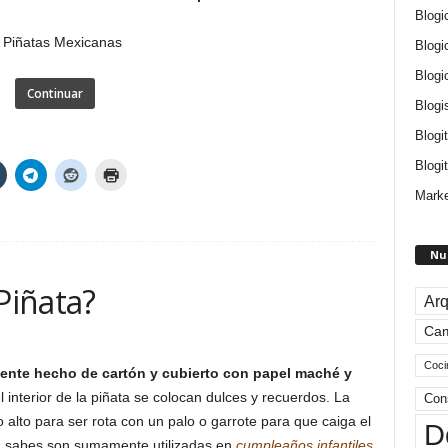
Blogi
Blogi
Blogi
Continuar
Blogi
Blogi
Blogit
Marke
Nu
Piñata?
Arq
Ca
Coci
ente hecho de cartón y cubierto con papel maché y
el interior de la piñata se colocan dulces y recuerdos. La
Con
 alto para ser rota con un palo o garrote para que caiga el
D
en sabes son sumamente utilizadas en
cumpleaños infantiles