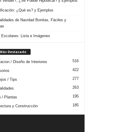
 Vender?, ¿Se Puede Hipotecar? y Ejemplos
ificación: ¿Qué es? y Ejemplos
lidades de Navidad Bonitas, Fáciles y
das
s Escolares: Lista e Imágenes
 Más Destacado
516
acion / Diseño de Interiores
422
orios
277
jos / Tips
263
lidades
195
n / Plantas
185
tectura y Construcción