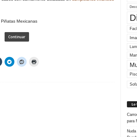
Deco
D
Fac
Continuar
Ima
Lam
Man
Mu
Pis
Sof
Lo
Carro
para 
Nuda 