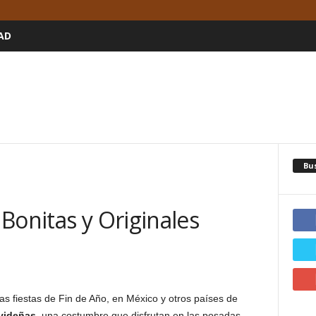
AD
Bu
Bonitas y Originales
las fiestas de Fin de Año, en México y otros países de
videñas
, una costumbre que disfrutan en las posadas