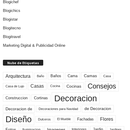
Blogichef
Blogichics
Blogistar
Blogitecno
Blogitravel
Marketing Digital & Publicidad Online
Nube de Etiquetas
Arquitectura
Camas
Baños
Cama
Baño
Casa
Consejos
Casas
Cocinas
Cocina
Casa de Lujo
Decoracion
Construccion
Cortinas
de Decoracion
Decoracion de
Decoraciones para Navidad
Diseño
Flores
Fachadas
El Mueble
Dulceros
Fotos
Imagenes
Interiores
Jardin
Iluminacion
Jardines