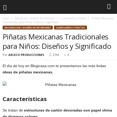
Inicio
Decoracion / Diseño de Interiores
Cumpleaños y Fiestas
Piñatas Mexicanas
Tradicionales para Niños: Diseños y Significado
DECORACION / DISEÑO DE INTERIORES
CUMPLEAÑOS Y FIESTAS
Piñatas Mexicanas Tradicionales
para Niños: Diseños y Significado
Por
ARLECO PRODUCCIONES
2196
0
El día de hoy en Blogicasa.com te presentamos las más lindas
ideas de piñatas mexicanas.
Características
Se tratan de
estructuras de cartón decoradas con papel china
de diversos colores
.