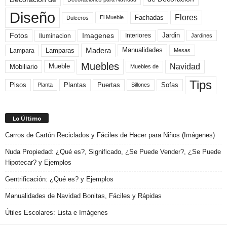
Diseño
Flores
Fachadas
El Mueble
Dulceros
Fotos
Imagenes
Interiores
Jardin
Iluminacion
Jardines
Madera
Lamparas
Manualidades
Lampara
Mesas
Muebles
Navidad
Mobiliario
Mueble
Muebles de
Tips
Plantas
Pisos
Puertas
Sofas
Planta
Sillones
Lo Último
Carros de Cartón Reciclados y Fáciles de Hacer para Niños (Imágenes)
Nuda Propiedad: ¿Qué es?, Significado, ¿Se Puede Vender?, ¿Se Puede
Hipotecar? y Ejemplos
Gentrificación: ¿Qué es? y Ejemplos
Manualidades de Navidad Bonitas, Fáciles y Rápidas
Útiles Escolares: Lista e Imágenes