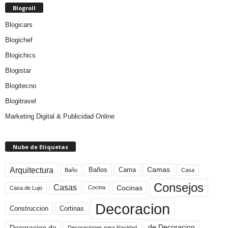
Blogroll
Blogicars
Blogichef
Blogichics
Blogistar
Blogitecno
Blogitravel
Marketing Digital & Publicidad Online
Nube de Etiquetas
Arquitectura
Camas
Baños
Cama
Baño
Casa
Consejos
Casas
Cocinas
Cocina
Casa de Lujo
Decoracion
Construccion
Cortinas
de Decoracion
Decoracion de
Decoraciones para Navidad