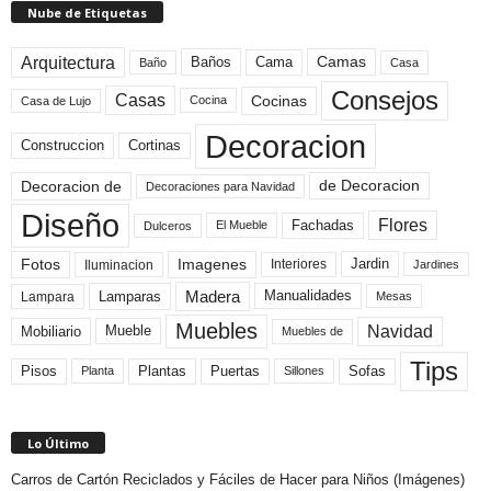
Nube de Etiquetas
Arquitectura
Camas
Baños
Cama
Baño
Casa
Consejos
Casas
Cocinas
Cocina
Casa de Lujo
Decoracion
Construccion
Cortinas
de Decoracion
Decoracion de
Decoraciones para Navidad
Diseño
Flores
Fachadas
El Mueble
Dulceros
Fotos
Imagenes
Interiores
Jardin
Iluminacion
Jardines
Madera
Lamparas
Manualidades
Lampara
Mesas
Muebles
Navidad
Mobiliario
Mueble
Muebles de
Tips
Plantas
Pisos
Puertas
Sofas
Planta
Sillones
Lo Último
Carros de Cartón Reciclados y Fáciles de Hacer para Niños (Imágenes)