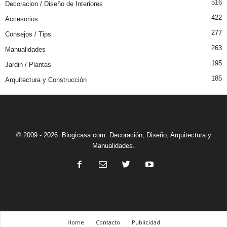
516
Decoracion / Diseño de Interiores
422
Accesorios
277
Consejos / Tips
263
Manualidades
195
Jardin / Plantas
185
Arquitectura y Construcción
© 2009 - 2026. Blogicasa.com. Decoración, Diseño, Arquitectura y
Manualidades.
Home
Contacto
Publicidad