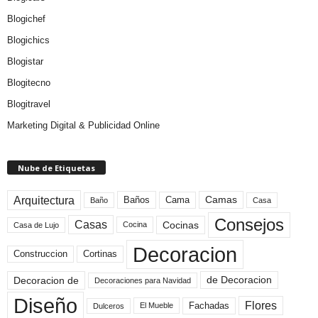
Blogichef
Blogichics
Blogistar
Blogitecno
Blogitravel
Marketing Digital & Publicidad Online
Nube de Etiquetas
Arquitectura
Camas
Baños
Cama
Baño
Casa
Consejos
Casas
Cocinas
Cocina
Casa de Lujo
Decoracion
Construccion
Cortinas
de Decoracion
Decoracion de
Decoraciones para Navidad
Diseño
Flores
Fachadas
El Mueble
Dulceros