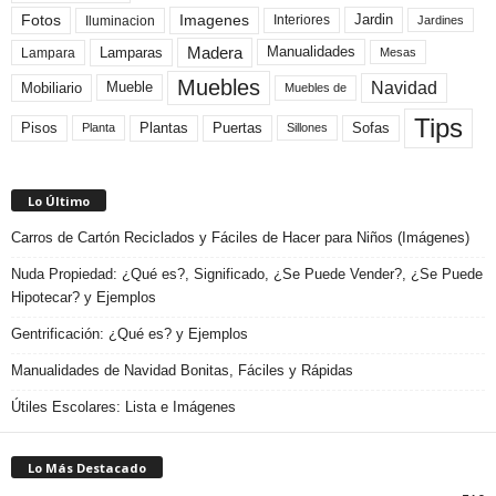
Fotos
Imagenes
Interiores
Jardin
Iluminacion
Jardines
Madera
Lamparas
Manualidades
Lampara
Mesas
Muebles
Navidad
Mobiliario
Mueble
Muebles de
Tips
Plantas
Pisos
Puertas
Sofas
Planta
Sillones
Lo Último
Carros de Cartón Reciclados y Fáciles de Hacer para Niños (Imágenes)
Nuda Propiedad: ¿Qué es?, Significado, ¿Se Puede Vender?, ¿Se Puede
Hipotecar? y Ejemplos
Gentrificación: ¿Qué es? y Ejemplos
Manualidades de Navidad Bonitas, Fáciles y Rápidas
Útiles Escolares: Lista e Imágenes
Lo Más Destacado