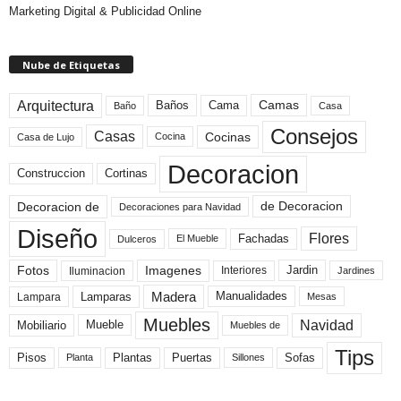
Marketing Digital & Publicidad Online
Nube de Etiquetas
Arquitectura
Camas
Baños
Cama
Baño
Casa
Consejos
Casas
Cocinas
Cocina
Casa de Lujo
Decoracion
Construccion
Cortinas
de Decoracion
Decoracion de
Decoraciones para Navidad
Diseño
Flores
Fachadas
El Mueble
Dulceros
Fotos
Imagenes
Interiores
Jardin
Iluminacion
Jardines
Madera
Lamparas
Manualidades
Lampara
Mesas
Muebles
Navidad
Mobiliario
Mueble
Muebles de
Tips
Plantas
Pisos
Puertas
Sofas
Planta
Sillones