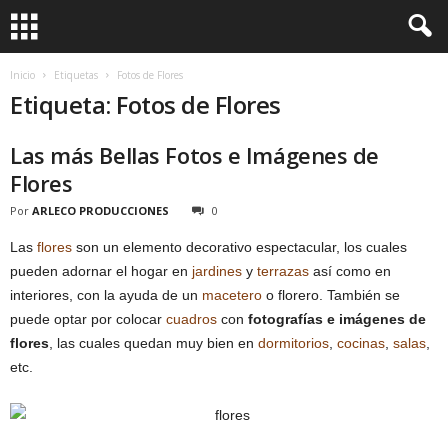
Inicio
Etiquetas
Fotos de Flores
Etiqueta: Fotos de Flores
Las más Bellas Fotos e Imágenes de
Flores
Por
ARLECO PRODUCCIONES
0
Las
flores
son un elemento decorativo espectacular, los cuales
pueden adornar el hogar en
jardines
y
terrazas
así como en
interiores, con la ayuda de un
macetero
o florero. También se
puede optar por colocar
cuadros
con
fotografías e imágenes de
flores
, las cuales quedan muy bien en
dormitorios
,
cocinas
,
salas
,
etc.