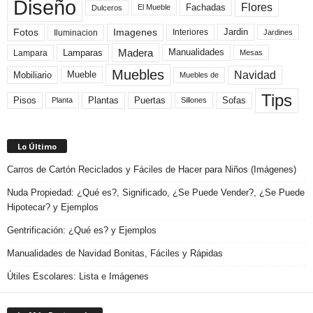
Diseño
Flores
Fachadas
El Mueble
Dulceros
Fotos
Imagenes
Interiores
Jardin
Iluminacion
Jardines
Madera
Lamparas
Manualidades
Lampara
Mesas
Muebles
Navidad
Mobiliario
Mueble
Muebles de
Tips
Plantas
Pisos
Puertas
Sofas
Planta
Sillones
Lo Último
Carros de Cartón Reciclados y Fáciles de Hacer para Niños (Imágenes)
Nuda Propiedad: ¿Qué es?, Significado, ¿Se Puede Vender?, ¿Se Puede
Hipotecar? y Ejemplos
Gentrificación: ¿Qué es? y Ejemplos
Manualidades de Navidad Bonitas, Fáciles y Rápidas
Útiles Escolares: Lista e Imágenes