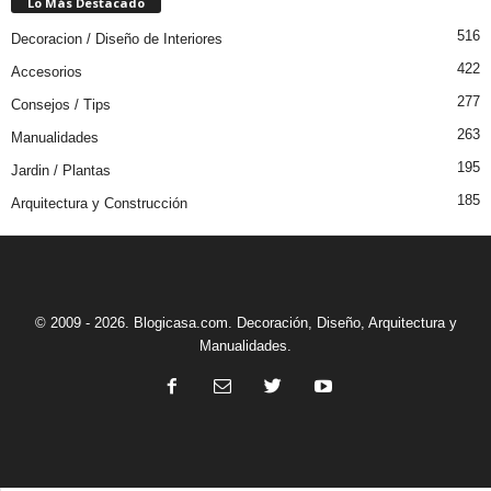
Lo Más Destacado
516
Decoracion / Diseño de Interiores
422
Accesorios
277
Consejos / Tips
263
Manualidades
195
Jardin / Plantas
185
Arquitectura y Construcción
© 2009 - 2026. Blogicasa.com. Decoración, Diseño, Arquitectura y
Manualidades.