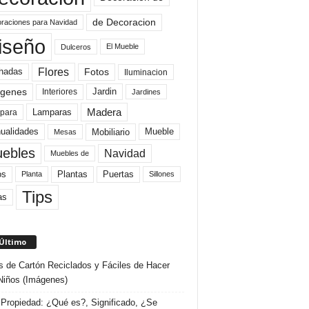
de Decoracion
raciones para Navidad
iseño
El Mueble
Dulceros
Flores
Fotos
hadas
Iluminacion
genes
Interiores
Jardin
Jardines
Madera
Lamparas
para
Mobiliario
ualidades
Mueble
Mesas
ebles
Navidad
Muebles de
Plantas
os
Puertas
Planta
Sillones
Tips
as
 Último
s de Cartón Reciclados y Fáciles de Hacer
Niños (Imágenes)
Propiedad: ¿Qué es?, Significado, ¿Se