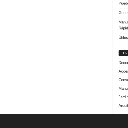
Puede
Gentr
Manua
Rápi
Útile
Lo
Decor
Acces
Conse
Manua
Jardi
Arqui