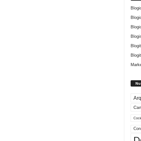
Blogi
Blogi
Blogi
Blogi
Blogi
Blogit
Marke
Nu
Arq
Ca
Coci
Con
D