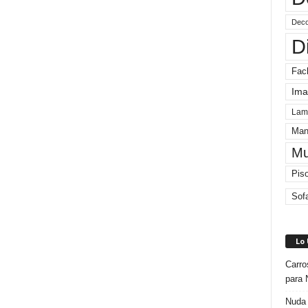
Deco
D
Fac
Ima
Lam
Man
Mu
Pis
Sof
Lo
Carro
para 
Nuda 