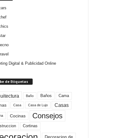
cars
chef
chics
star
tecno
ravel
ting Digital & Publicidad Online
be de Etiquetas
uitectura
Baños
Cama
Baño
mas
Casas
Casa
Casa de Lujo
Consejos
Cocinas
na
struccion
Cortinas
ecoracion
Decoracion de