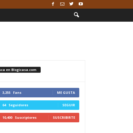
sca en Blogicasa.com
3,255
Fans
ME GUSTA
64
Seguidores
SEGUIR
10,400
Suscriptores
SUSCRIBIRTE