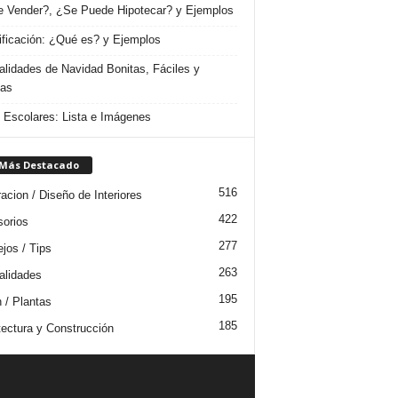
 Vender?, ¿Se Puede Hipotecar? y Ejemplos
ificación: ¿Qué es? y Ejemplos
lidades de Navidad Bonitas, Fáciles y
das
s Escolares: Lista e Imágenes
 Más Destacado
516
acion / Diseño de Interiores
422
orios
277
jos / Tips
263
lidades
195
n / Plantas
185
tectura y Construcción