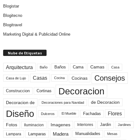
Blogistar
Blogitecno
Blogitravel
Marketing Digital & Publicidad Online
Nube de Etiquetas
Arquitectura
Camas
Baños
Cama
Baño
Casa
Consejos
Casas
Cocinas
Cocina
Casa de Lujo
Decoracion
Construccion
Cortinas
de Decoracion
Decoracion de
Decoraciones para Navidad
Diseño
Flores
Fachadas
El Mueble
Dulceros
Fotos
Imagenes
Interiores
Jardin
Iluminacion
Jardines
Madera
Lamparas
Manualidades
Lampara
Mesas