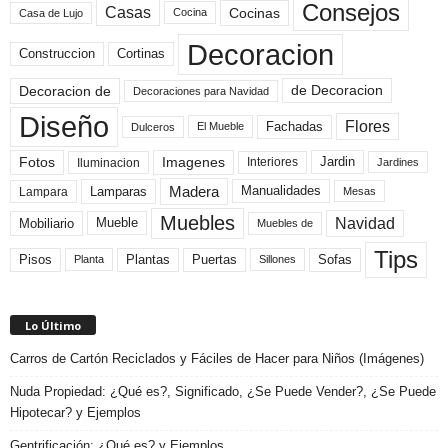
Consejos
Casas
Cocinas
Cocina
Casa de Lujo
Decoracion
Construccion
Cortinas
de Decoracion
Decoracion de
Decoraciones para Navidad
Diseño
Flores
Fachadas
El Mueble
Dulceros
Fotos
Imagenes
Interiores
Jardin
Iluminacion
Jardines
Madera
Lamparas
Manualidades
Lampara
Mesas
Muebles
Navidad
Mobiliario
Mueble
Muebles de
Tips
Plantas
Pisos
Puertas
Sofas
Planta
Sillones
Lo Último
Carros de Cartón Reciclados y Fáciles de Hacer para Niños (Imágenes)
Nuda Propiedad: ¿Qué es?, Significado, ¿Se Puede Vender?, ¿Se Puede
Hipotecar? y Ejemplos
Gentrificación: ¿Qué es? y Ejemplos