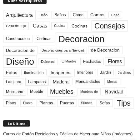
Nube de Etiquetas
Arquitectura
Camas
Baños
Cama
Baño
Casa
Consejos
Casas
Cocinas
Cocina
Casa de Lujo
Decoracion
Construccion
Cortinas
de Decoracion
Decoracion de
Decoraciones para Navidad
Diseño
Flores
Fachadas
El Mueble
Dulceros
Fotos
Imagenes
Interiores
Jardin
Iluminacion
Jardines
Madera
Lamparas
Manualidades
Lampara
Mesas
Muebles
Navidad
Mobiliario
Mueble
Muebles de
Tips
Plantas
Pisos
Puertas
Sofas
Planta
Sillones
Lo Último
Carros de Cartón Reciclados y Fáciles de Hacer para Niños (Imágenes)