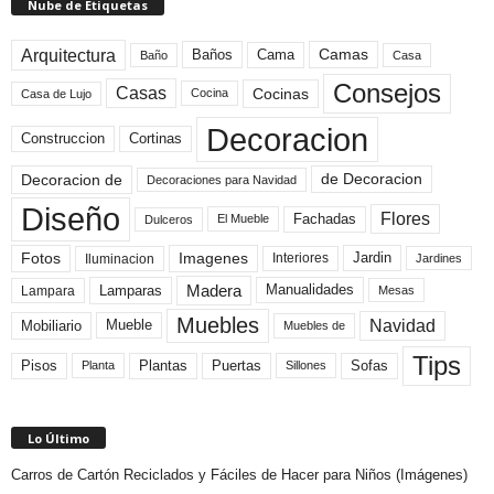
Nube de Etiquetas
Arquitectura
Camas
Baños
Cama
Baño
Casa
Consejos
Casas
Cocinas
Cocina
Casa de Lujo
Decoracion
Construccion
Cortinas
de Decoracion
Decoracion de
Decoraciones para Navidad
Diseño
Flores
Fachadas
El Mueble
Dulceros
Fotos
Imagenes
Interiores
Jardin
Iluminacion
Jardines
Madera
Lamparas
Manualidades
Lampara
Mesas
Muebles
Navidad
Mobiliario
Mueble
Muebles de
Tips
Plantas
Pisos
Puertas
Sofas
Planta
Sillones
Lo Último
Carros de Cartón Reciclados y Fáciles de Hacer para Niños (Imágenes)