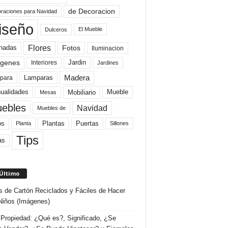
de Decoracion
raciones para Navidad
iseño
El Mueble
Dulceros
Flores
Fotos
hadas
Iluminacion
genes
Interiores
Jardin
Jardines
Madera
Lamparas
para
Mobiliario
ualidades
Mueble
Mesas
ebles
Navidad
Muebles de
Plantas
os
Puertas
Planta
Sillones
Tips
as
 Último
s de Cartón Reciclados y Fáciles de Hacer
Niños (Imágenes)
Propiedad: ¿Qué es?, Significado, ¿Se