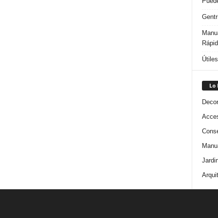
Puede
Gentr
Manua
Rápi
Útile
Lo
Decor
Acces
Conse
Manua
Jardi
Arqui