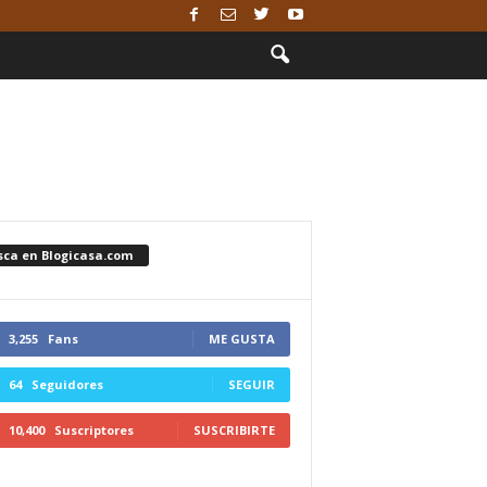
sca en Blogicasa.com
3,255
Fans
ME GUSTA
64
Seguidores
SEGUIR
10,400
Suscriptores
SUSCRIBIRTE