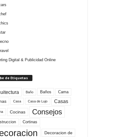
cars
chef
chics
star
tecno
ravel
ting Digital & Publicidad Online
be de Etiquetas
uitectura
Baños
Cama
Baño
mas
Casas
Casa
Casa de Lujo
Consejos
Cocinas
na
struccion
Cortinas
ecoracion
Decoracion de