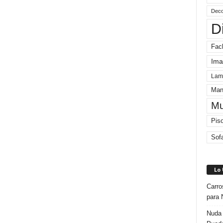
Deco
D
Fac
Ima
Lam
Man
Mu
Pis
Sof
Lo
Carro
para 
Nuda 