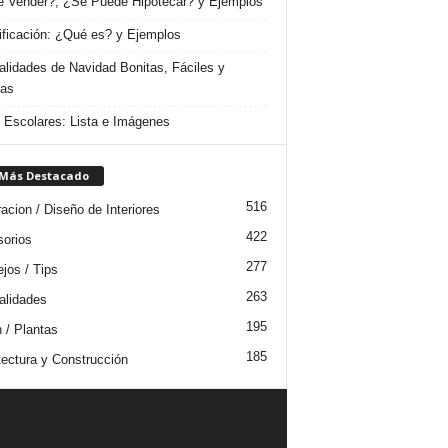
 Vender?, ¿Se Puede Hipotecar? y Ejemplos
ificación: ¿Qué es? y Ejemplos
lidades de Navidad Bonitas, Fáciles y
das
s Escolares: Lista e Imágenes
 Más Destacado
516
acion / Diseño de Interiores
422
orios
277
jos / Tips
263
lidades
195
n / Plantas
185
tectura y Construcción