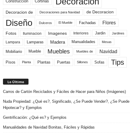
Decoracion
Construccion
Cortinas
de Decoracion
Decoracion de
Decoraciones para Navidad
Diseño
Flores
Fachadas
El Mueble
Dulceros
Fotos
Imagenes
Interiores
Jardin
Iluminacion
Jardines
Madera
Lamparas
Manualidades
Lampara
Mesas
Muebles
Navidad
Mobiliario
Mueble
Muebles de
Tips
Plantas
Pisos
Puertas
Sofas
Planta
Sillones
Lo Último
Carros de Cartón Reciclados y Fáciles de Hacer para Niños (Imágenes)
Nuda Propiedad: ¿Qué es?, Significado, ¿Se Puede Vender?, ¿Se Puede
Hipotecar? y Ejemplos
Gentrificación: ¿Qué es? y Ejemplos
Manualidades de Navidad Bonitas, Fáciles y Rápidas