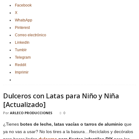
Facebook
X
WhatsApp
Pinterest
Correo electrónico
LinkedIn
Tumblr
Telegram
Reddit
Imprimir
Dulceros con Latas para Niño y Niña
[Actualizado]
Por
ARLECO PRODUCCIONES
0
¿Tienes
botes de leche, latas vacías o tarros de aluminio
que
ya no vas a usar? No los tires a la basura…Recíclalos y decóralos
para hacer lindos
dulceros
para fiestas infantiles DIY
para los