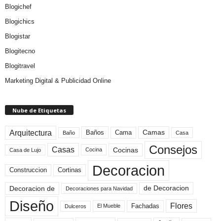
Blogichef
Blogichics
Blogistar
Blogitecno
Blogitravel
Marketing Digital & Publicidad Online
Nube de Etiquetas
Arquitectura
Camas
Baños
Cama
Baño
Casa
Consejos
Casas
Cocinas
Cocina
Casa de Lujo
Decoracion
Construccion
Cortinas
de Decoracion
Decoracion de
Decoraciones para Navidad
Diseño
Flores
Fachadas
El Mueble
Dulceros