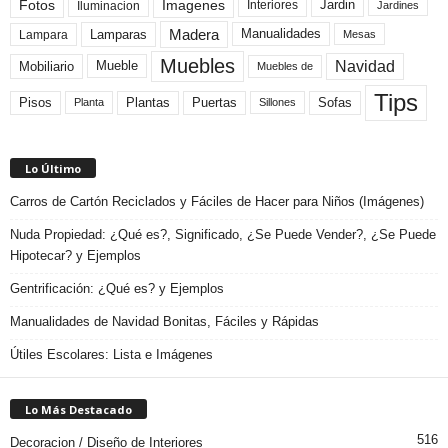
Fotos
Imagenes
Interiores
Jardin
Iluminacion
Jardines
Madera
Lamparas
Manualidades
Lampara
Mesas
Muebles
Navidad
Mobiliario
Mueble
Muebles de
Tips
Plantas
Pisos
Puertas
Sofas
Planta
Sillones
Lo Último
Carros de Cartón Reciclados y Fáciles de Hacer para Niños (Imágenes)
Nuda Propiedad: ¿Qué es?, Significado, ¿Se Puede Vender?, ¿Se Puede
Hipotecar? y Ejemplos
Gentrificación: ¿Qué es? y Ejemplos
Manualidades de Navidad Bonitas, Fáciles y Rápidas
Útiles Escolares: Lista e Imágenes
Lo Más Destacado
516
Decoracion / Diseño de Interiores