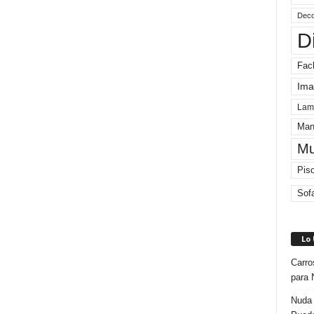
Deco
D
Fac
Ima
Lam
Man
Mu
Pis
Sof
Lo
Carro
para 
Nuda 