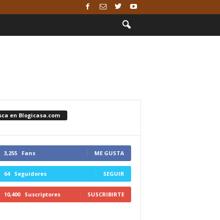
sca en Blogicasa.com
3,255
Fans
ME GUSTA
64
Seguidores
SEGUIR
10,400
Suscriptores
SUSCRIBIRTE