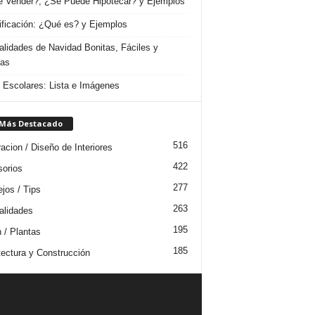
 Vender?, ¿Se Puede Hipotecar? y Ejemplos
ificación: ¿Qué es? y Ejemplos
lidades de Navidad Bonitas, Fáciles y
das
s Escolares: Lista e Imágenes
 Más Destacado
516
acion / Diseño de Interiores
422
orios
277
jos / Tips
263
lidades
195
n / Plantas
185
tectura y Construcción