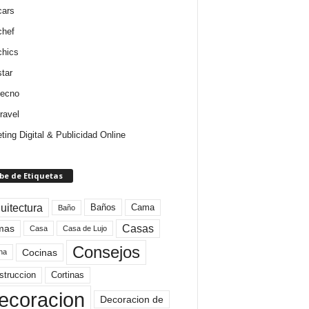
cars
chef
chics
star
tecno
ravel
ting Digital & Publicidad Online
be de Etiquetas
uitectura
Baños
Cama
Baño
mas
Casas
Casa
Casa de Lujo
Consejos
Cocinas
na
struccion
Cortinas
ecoracion
Decoracion de