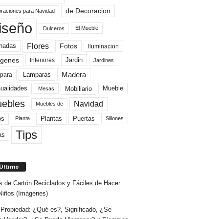
de Decoracion
raciones para Navidad
iseño
El Mueble
Dulceros
Flores
Fotos
hadas
Iluminacion
genes
Interiores
Jardin
Jardines
Madera
Lamparas
para
Mobiliario
ualidades
Mueble
Mesas
ebles
Navidad
Muebles de
Plantas
os
Puertas
Planta
Sillones
Tips
as
 Último
s de Cartón Reciclados y Fáciles de Hacer
Niños (Imágenes)
Propiedad: ¿Qué es?, Significado, ¿Se