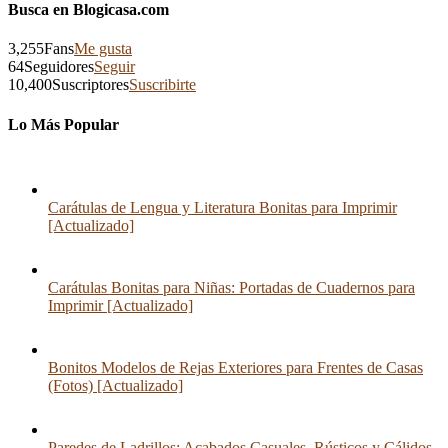
Busca en Blogicasa.com
3,255
Fans
Me gusta
64
Seguidores
Seguir
10,400
Suscriptores
Suscribirte
Lo Más Popular
Carátulas de Lengua y Literatura Bonitas para Imprimir
[Actualizado]
Carátulas Bonitas para Niñas: Portadas de Cuadernos para
Imprimir [Actualizado]
Bonitos Modelos de Rejas Exteriores para Frentes de Casas
(Fotos) [Actualizado]
Paredes de Ladrillos: Acabados Casuales, Rústicos y Cálidos