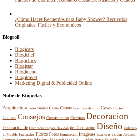
¿Cómo Hacer Recuerdos para Baby Shower? Recuerdos
Originales, Fáciles y Económicos
Blogroll
Blogicars
Blogichef
Blogichics
Blogistar
Blogitecno
Blogitravel
Marketing Digital & Publicidad Online
Nube de Etiquetas
Arquitectura
Casas
Baños
Camas
Cama
Casa
Cocina
Baño
Casa de Lujo
Decoracion
Consejos
Cocinas
Construccion
Cortinas
Diseño
Decoracion de
de Decoracion
Decoraciones para Navidad
Dulceros
Flores
Fotos
Imagenes
Fachadas
Interiores
Jardin
El Mueble
Iluminacion
Jardines
Madera
Lamparas
Mobiliario
Manualidades
Mueble
Mesas