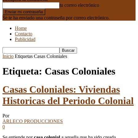
tu correo electrónico
Se te ha enviado una contraseña por correo electrónico.
Home
Contacto
Publicidad
Inicio
Etiquetas
Casas Coloniales
Etiqueta: Casas Coloniales
Casas Coloniales: Viviendas
Historicas del Periodo Colonial
Por
ARLECO PRODUCCIONES
0
Se entiende por
casa colonial
a aquella que ha sido creada