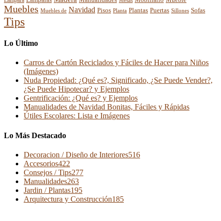
Lampara
Muebles
Navidad
Pisos
Plantas
Puertas
Sofas
Muebles de
Planta
Sillones
Tips
Lo Último
Carros de Cartón Reciclados y Fáciles de Hacer para Niños
(Imágenes)
Nuda Propiedad: ¿Qué es?, Significado, ¿Se Puede Vender?,
¿Se Puede Hipotecar? y Ejemplos
Gentrificación: ¿Qué es? y Ejemplos
Manualidades de Navidad Bonitas, Fáciles y Rápidas
Útiles Escolares: Lista e Imágenes
Lo Más Destacado
Decoracion / Diseño de Interiores
516
Accesorios
422
Consejos / Tips
277
Manualidades
263
Jardin / Plantas
195
Arquitectura y Construcción
185