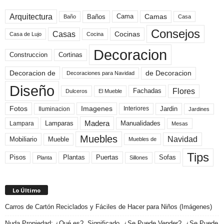
Arquitectura
Camas
Baños
Cama
Baño
Casa
Consejos
Casas
Cocinas
Cocina
Casa de Lujo
Decoracion
Construccion
Cortinas
de Decoracion
Decoracion de
Decoraciones para Navidad
Diseño
Flores
Fachadas
El Mueble
Dulceros
Fotos
Imagenes
Interiores
Jardin
Iluminacion
Jardines
Madera
Lamparas
Manualidades
Lampara
Mesas
Muebles
Navidad
Mobiliario
Mueble
Muebles de
Tips
Plantas
Pisos
Puertas
Sofas
Planta
Sillones
Lo Último
Carros de Cartón Reciclados y Fáciles de Hacer para Niños (Imágenes)
Nuda Propiedad: ¿Qué es?, Significado, ¿Se Puede Vender?, ¿Se Puede