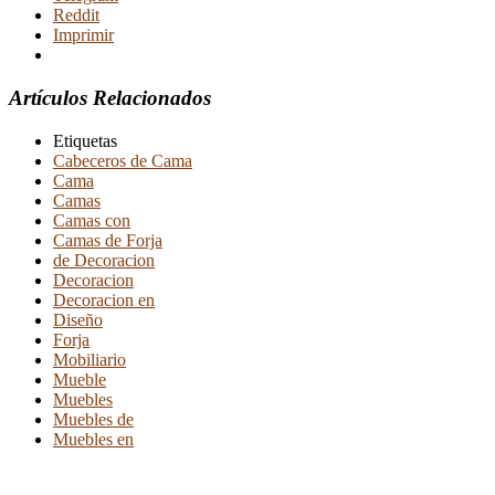
Reddit
Imprimir
Artículos Relacionados
Etiquetas
Cabeceros de Cama
Cama
Camas
Camas con
Camas de Forja
de Decoracion
Decoracion
Decoracion en
Diseño
Forja
Mobiliario
Mueble
Muebles
Muebles de
Muebles en