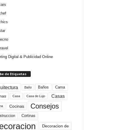
cars
chef
chics
star
tecno
ravel
ting Digital & Publicidad Online
be de Etiquetas
uitectura
Baños
Cama
Baño
mas
Casas
Casa
Casa de Lujo
Consejos
Cocinas
na
struccion
Cortinas
ecoracion
Decoracion de