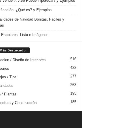
 Vender?, ¿Se Puede Hipotecar? y Ejemplos
ificación: ¿Qué es? y Ejemplos
lidades de Navidad Bonitas, Fáciles y
das
s Escolares: Lista e Imágenes
 Más Destacado
516
acion / Diseño de Interiores
422
orios
277
jos / Tips
263
lidades
195
n / Plantas
185
tectura y Construcción