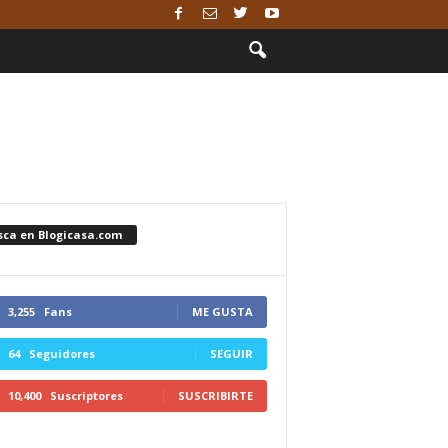
sca en Blogicasa.com
3,255
Fans
ME GUSTA
64
Seguidores
SEGUIR
10,400
Suscriptores
SUSCRIBIRTE