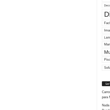
Deco
D
Fac
Ima
Lam
Man
Mu
Pis
Sof
Lo
Carro
para 
Nuda 