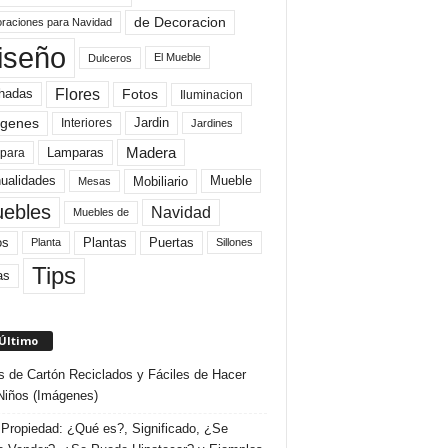
de Decoracion
raciones para Navidad
iseño
El Mueble
Dulceros
Flores
Fotos
hadas
Iluminacion
genes
Interiores
Jardin
Jardines
Madera
Lamparas
para
Mobiliario
ualidades
Mueble
Mesas
ebles
Navidad
Muebles de
Plantas
os
Puertas
Planta
Sillones
Tips
as
 Último
s de Cartón Reciclados y Fáciles de Hacer
Niños (Imágenes)
Propiedad: ¿Qué es?, Significado, ¿Se