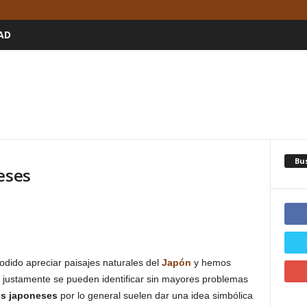
AD
Bu
eses
ido apreciar paisajes naturales del
Japón
y hemos
e justamente se pueden identificar sin mayores problemas
es japoneses
por lo general suelen dar una idea simbólica