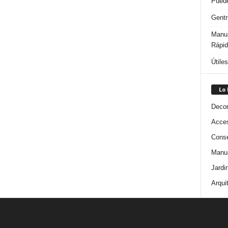
Puede
Gentr
Manua
Rápi
Útile
Lo
Decor
Acces
Conse
Manua
Jardi
Arqui