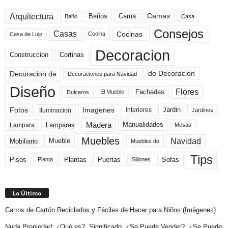
Arquitectura
Camas
Baños
Cama
Baño
Casa
Consejos
Casas
Cocinas
Cocina
Casa de Lujo
Decoracion
Construccion
Cortinas
de Decoracion
Decoracion de
Decoraciones para Navidad
Diseño
Flores
Fachadas
El Mueble
Dulceros
Fotos
Imagenes
Interiores
Jardin
Iluminacion
Jardines
Madera
Lamparas
Manualidades
Lampara
Mesas
Muebles
Navidad
Mobiliario
Mueble
Muebles de
Tips
Plantas
Pisos
Puertas
Sofas
Planta
Sillones
Lo Último
Carros de Cartón Reciclados y Fáciles de Hacer para Niños (Imágenes)
Nuda Propiedad: ¿Qué es?, Significado, ¿Se Puede Vender?, ¿Se Puede