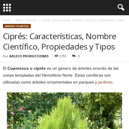
Inicio
Jardin / Plantas
Ciprés: Características, Nombre Científico, Propiedades y Tipos
JARDIN / PLANTAS
Ciprés: Características, Nombre
Científico, Propiedades y Tipos
Por
ARLECO PRODUCCIONES
2793
0
El
Cupressus o ciprés
es un género de árboles oriundo de las
zonas templadas del Hemisferio Norte. Estas coníferas son
utilizadas como árboles ornamentales en parques y
jardines
.