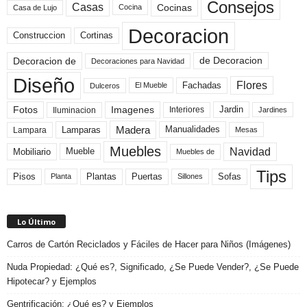
Consejos
Casas
Cocinas
Cocina
Casa de Lujo
Decoracion
Construccion
Cortinas
de Decoracion
Decoracion de
Decoraciones para Navidad
Diseño
Flores
Fachadas
El Mueble
Dulceros
Fotos
Imagenes
Interiores
Jardin
Iluminacion
Jardines
Madera
Lamparas
Manualidades
Lampara
Mesas
Muebles
Navidad
Mobiliario
Mueble
Muebles de
Tips
Plantas
Pisos
Puertas
Sofas
Planta
Sillones
Lo Último
Carros de Cartón Reciclados y Fáciles de Hacer para Niños (Imágenes)
Nuda Propiedad: ¿Qué es?, Significado, ¿Se Puede Vender?, ¿Se Puede
Hipotecar? y Ejemplos
Gentrificación: ¿Qué es? y Ejemplos