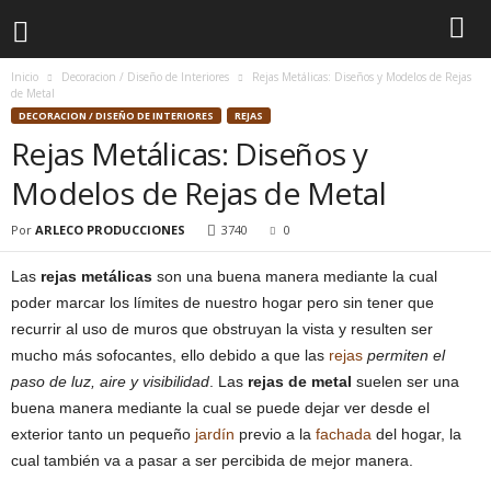
Inicio
Decoracion / Diseño de Interiores
Rejas Metálicas: Diseños y Modelos de Rejas
de Metal
DECORACION / DISEÑO DE INTERIORES
REJAS
Rejas Metálicas: Diseños y
Modelos de Rejas de Metal
Por
ARLECO PRODUCCIONES
3740
0
Las
rejas metálicas
son una buena manera mediante la cual
poder marcar los límites de nuestro hogar pero sin tener que
recurrir al uso de muros que obstruyan la vista y resulten ser
mucho más sofocantes, ello debido a que las
rejas
permiten el
paso de luz, aire y visibilidad
. Las
rejas de metal
suelen ser una
buena manera mediante la cual se puede dejar ver desde el
exterior tanto un pequeño
jardín
previo a la
fachada
del hogar, la
cual también va a pasar a ser percibida de mejor manera.