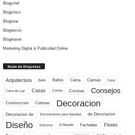
Blogichef
Blogichics
Blogistar
Blogitecno
Blogitravel
Marketing Digital & Publicidad Online
Nube de Etiquetas
Arquitectura
Camas
Baños
Cama
Baño
Casa
Consejos
Casas
Cocinas
Cocina
Casa de Lujo
Decoracion
Construccion
Cortinas
de Decoracion
Decoracion de
Decoraciones para Navidad
Diseño
Flores
Fachadas
El Mueble
Dulceros