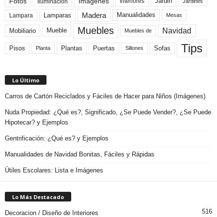
Fotos
Imagenes
Interiores
Jardin
Iluminacion
Jardines
Madera
Lamparas
Manualidades
Lampara
Mesas
Muebles
Navidad
Mobiliario
Mueble
Muebles de
Tips
Plantas
Pisos
Puertas
Sofas
Planta
Sillones
Lo Último
Carros de Cartón Reciclados y Fáciles de Hacer para Niños (Imágenes)
Nuda Propiedad: ¿Qué es?, Significado, ¿Se Puede Vender?, ¿Se Puede
Hipotecar? y Ejemplos
Gentrificación: ¿Qué es? y Ejemplos
Manualidades de Navidad Bonitas, Fáciles y Rápidas
Útiles Escolares: Lista e Imágenes
Lo Más Destacado
516
Decoracion / Diseño de Interiores