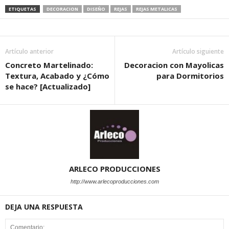
ETIQUETAS
DECORACION
DISEÑO
REJAS
REJAS METALICAS
Artículo anterior
Artículo siguiente
Concreto Martelinado:
Decoracion con Mayolicas
Textura, Acabado y ¿Cómo
para Dormitorios
se hace? [Actualizado]
ARLECO PRODUCCIONES
http://www.arlecoproducciones.com
DEJA UNA RESPUESTA