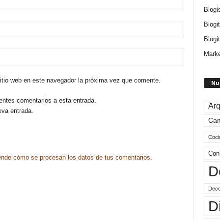
Blogi
Blogi
Blogit
Marke
sitio web en este navegador la próxima vez que comente.
Nu
ientes comentarios a esta entrada.
Arq
eva entrada.
Ca
Coci
Con
nde cómo se procesan los datos de tus comentarios.
D
Deco
D