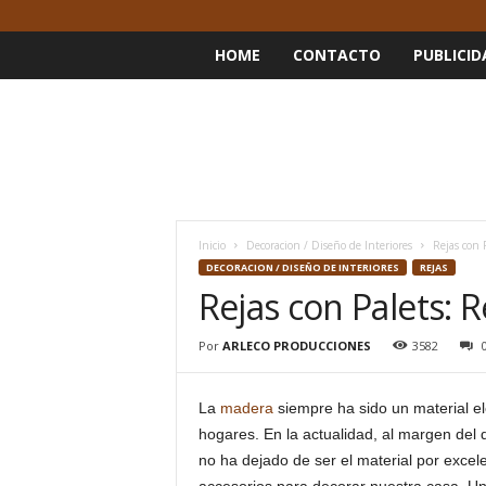
HOME
CONTACTO
PUBLICID
Inicio
Decoracion / Diseño de Interiores
Rejas con 
DECORACION / DISEÑO DE INTERIORES
REJAS
Rejas con Palets: 
Por
ARLECO PRODUCCIONES
3582
La
madera
siempre ha sido un material e
hogares. En la actualidad, al margen del d
no ha dejado de ser el material por excel