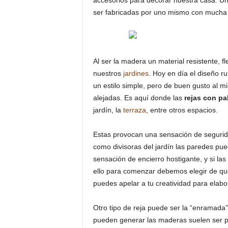
accesorios para decorar nuestra casa. U
ser fabricadas por uno mismo con mucha f
Al ser la madera un material resistente, f
nuestros
jardines
. Hoy en día el diseño r
un estilo simple, pero de buen gusto al 
alejadas. Es aquí donde las
rejas con pa
jardín, la
terraza
, entre otros espacios.
Estas provocan una sensación de segurid
como divisoras del jardín las paredes pue
sensación de encierro hostigante, y si la
ello para comenzar debemos elegir de q
puedes apelar a tu creatividad para elabo
Otro tipo de reja puede ser la “enramada”
pueden generar las maderas suelen ser pr