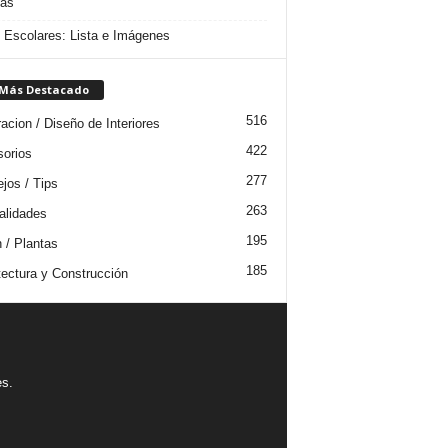
das
s Escolares: Lista e Imágenes
 Más Destacado
516
acion / Diseño de Interiores
422
orios
277
jos / Tips
263
lidades
195
n / Plantas
185
tectura y Construcción
es.