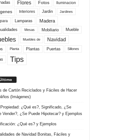
Flores
Fotos
hadas
Iluminacion
genes
Interiores
Jardin
Jardines
Madera
Lamparas
para
Mobiliario
ualidades
Mueble
Mesas
ebles
Navidad
Muebles de
Plantas
os
Puertas
Planta
Sillones
Tips
as
 Último
s de Cartón Reciclados y Fáciles de Hacer
Niños (Imágenes)
Propiedad: ¿Qué es?, Significado, ¿Se
 Vender?, ¿Se Puede Hipotecar? y Ejemplos
ificación: ¿Qué es? y Ejemplos
lidades de Navidad Bonitas, Fáciles y