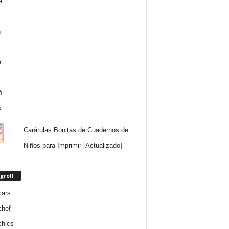
Carátulas Bonitas de Cuadernos de
Niños para Imprimir [Actualizado]
groll
cars
chef
chics