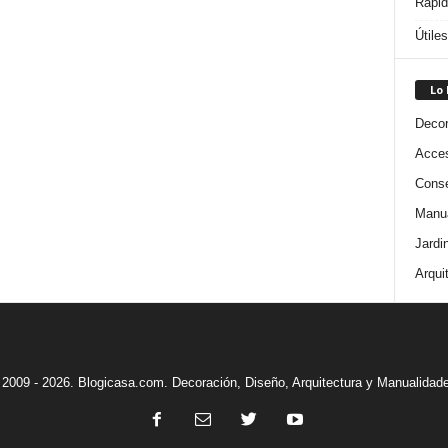
Rápi
Útile
Lo
Decor
Acces
Conse
Manua
Jardi
Arqui
2009 - 2026. Blogicasa.com. Decoración, Diseño, Arquitectura y Manualidad