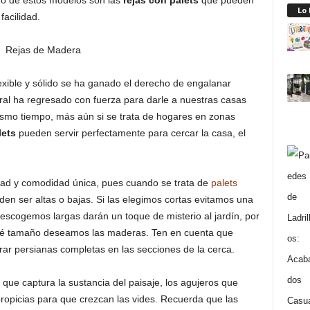
no de estos modelos son las
rejas con palets
que pueden
Lo
acilidad.
lexible y sólido se ha ganado el derecho de engalanar
ural ha regresado con fuerza para darle a nuestras casas
mismo tiempo, más aún si se trata de hogares en zonas
lets
pueden servir perfectamente para cercar la casa, el
ad y comodidad única, pues cuando se trata de
palets
den ser altas o bajas. Si las elegimos cortas evitamos una
s escogemos largas darán un toque de misterio al jardín, por
ué tamaño deseamos las maderas. Ten en cuenta que
rar persianas completas en las secciones de la cerca.
 que captura la sustancia del paisaje, los agujeros que
opicias para que crezcan las vides. Recuerda que las