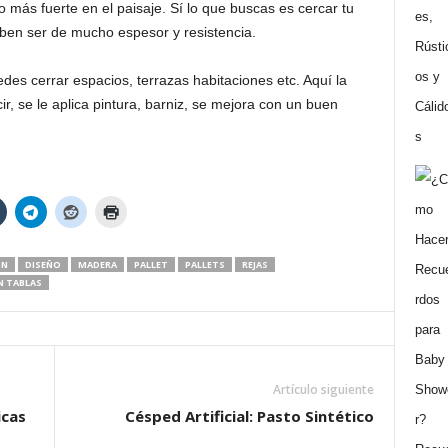
ás fuerte en el paisaje. Sí lo que buscas es cercar tu
en ser de mucho espesor y resistencia.
des cerrar espacios, terrazas habitaciones etc. Aquí la
r, se le aplica pintura, barniz, se mejora con un buen
ON
DISEÑO
MADERA
PALLET
PALLETS
REJAS
N TABLAS
Artículo siguiente
icas
Césped Artificial: Pasto Sintético