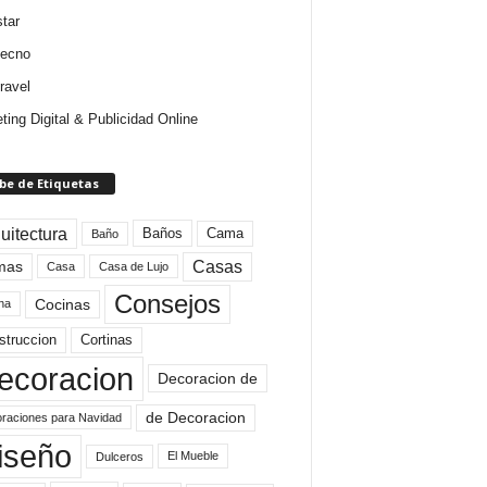
star
tecno
ravel
ting Digital & Publicidad Online
be de Etiquetas
uitectura
Baños
Cama
Baño
mas
Casas
Casa
Casa de Lujo
Consejos
Cocinas
na
struccion
Cortinas
ecoracion
Decoracion de
de Decoracion
raciones para Navidad
iseño
El Mueble
Dulceros