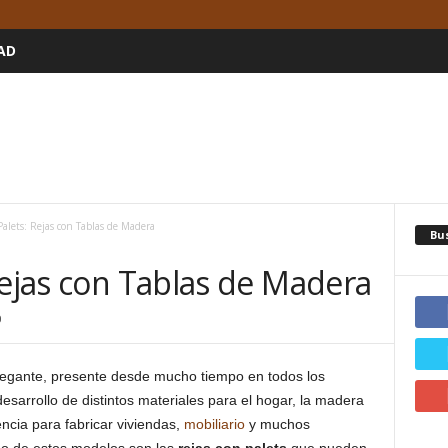
AD
Palets: Rejas con Tablas de Madera
Bu
Rejas con Tablas de Madera
0
legante, presente desde mucho tiempo en todos los
esarrollo de distintos materiales para el hogar, la madera
encia para fabricar viviendas,
mobiliario
y muchos