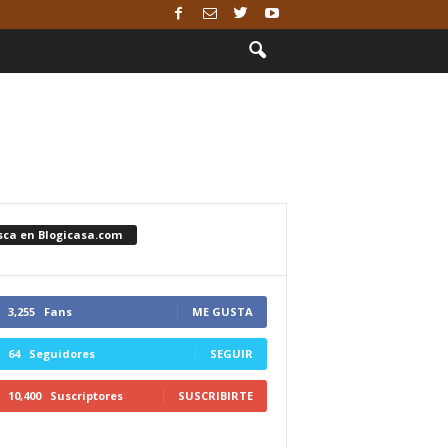
sca en Blogicasa.com
3,255
Fans
ME GUSTA
64
Seguidores
SEGUIR
10,400
Suscriptores
SUSCRIBIRTE