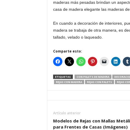
maderas más pesadas brindan un aspecto m
casa de madera elegante las maderas deb
En cuando a decoración de interiores, pue
madera se trabaja de otra manera, es deci
tallado, velado o laqueado.
Comparte esto:
ETIQUETAS
CON PALETS DE MADERA
DECORACI
REJAS CON MADERA
REJAS CON PALETS
REJAS CO
Artículo anterior
Modelos de Rejas con Mallas Metál
para Frentes de Casas (Imágenes)