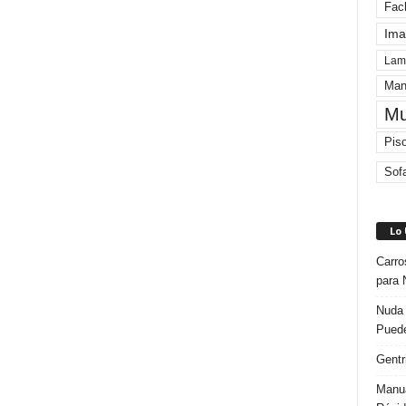
Fac
Ima
Lam
Man
Mu
Pis
Sof
Lo
Carro
para 
Nuda 
Puede
Gentr
Manua