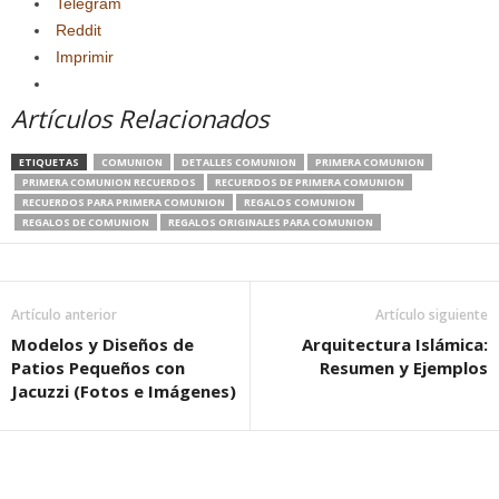
Telegram
Reddit
Imprimir
Artículos Relacionados
ETIQUETAS
COMUNION
DETALLES COMUNION
PRIMERA COMUNION
PRIMERA COMUNION RECUERDOS
RECUERDOS DE PRIMERA COMUNION
RECUERDOS PARA PRIMERA COMUNION
REGALOS COMUNION
REGALOS DE COMUNION
REGALOS ORIGINALES PARA COMUNION
Artículo anterior
Artículo siguiente
Modelos y Diseños de
Arquitectura Islámica:
Patios Pequeños con
Resumen y Ejemplos
Jacuzzi (Fotos e Imágenes)