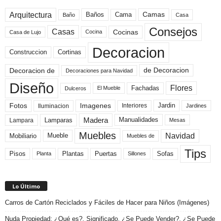
Arquitectura
Camas
Baños
Cama
Baño
Casa
Consejos
Casas
Cocinas
Cocina
Casa de Lujo
Decoracion
Construccion
Cortinas
de Decoracion
Decoracion de
Decoraciones para Navidad
Diseño
Flores
Fachadas
El Mueble
Dulceros
Fotos
Imagenes
Interiores
Jardin
Iluminacion
Jardines
Madera
Lamparas
Manualidades
Lampara
Mesas
Muebles
Navidad
Mobiliario
Mueble
Muebles de
Tips
Plantas
Pisos
Puertas
Sofas
Planta
Sillones
Lo Último
Carros de Cartón Reciclados y Fáciles de Hacer para Niños (Imágenes)
Nuda Propiedad: ¿Qué es?, Significado, ¿Se Puede Vender?, ¿Se Puede