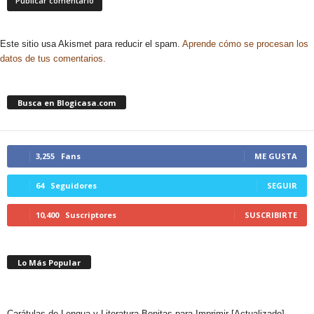
Este sitio usa Akismet para reducir el spam.
Aprende cómo se procesan los
datos de tus comentarios.
Busca en Blogicasa.com
3,255
Fans
ME GUSTA
64
Seguidores
SEGUIR
10,400
Suscriptores
SUSCRIBIRTE
Lo Más Popular
Carátulas de Lengua y Literatura Bonitas para Imprimir [Actualizado]