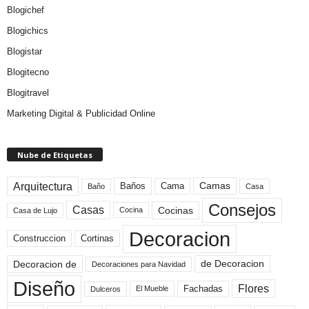
Blogichef
Blogichics
Blogistar
Blogitecno
Blogitravel
Marketing Digital & Publicidad Online
Nube de Etiquetas
Arquitectura
Camas
Baños
Cama
Baño
Casa
Consejos
Casas
Cocinas
Cocina
Casa de Lujo
Decoracion
Construccion
Cortinas
de Decoracion
Decoracion de
Decoraciones para Navidad
Diseño
Flores
Fachadas
El Mueble
Dulceros