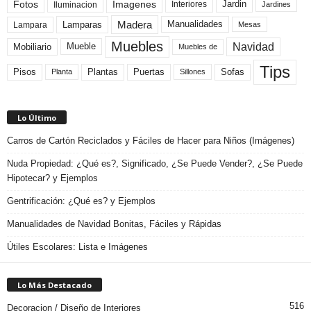
Fotos
Imagenes
Interiores
Jardin
Iluminacion
Jardines
Madera
Lamparas
Manualidades
Lampara
Mesas
Muebles
Navidad
Mobiliario
Mueble
Muebles de
Tips
Plantas
Pisos
Puertas
Sofas
Planta
Sillones
Lo Último
Carros de Cartón Reciclados y Fáciles de Hacer para Niños (Imágenes)
Nuda Propiedad: ¿Qué es?, Significado, ¿Se Puede Vender?, ¿Se Puede
Hipotecar? y Ejemplos
Gentrificación: ¿Qué es? y Ejemplos
Manualidades de Navidad Bonitas, Fáciles y Rápidas
Útiles Escolares: Lista e Imágenes
Lo Más Destacado
516
Decoracion / Diseño de Interiores