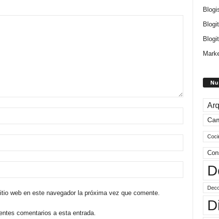
Blogi
Blogi
Blogit
Marke
Nu
Arq
Ca
Coci
Con
D
Deco
sitio web en este navegador la próxima vez que comente.
D
ientes comentarios a esta entrada.