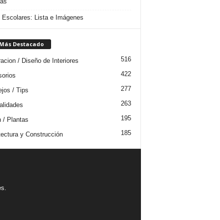
das
s Escolares: Lista e Imágenes
 Más Destacado
516
acion / Diseño de Interiores
422
orios
277
jos / Tips
263
lidades
195
n / Plantas
185
tectura y Construcción
es.