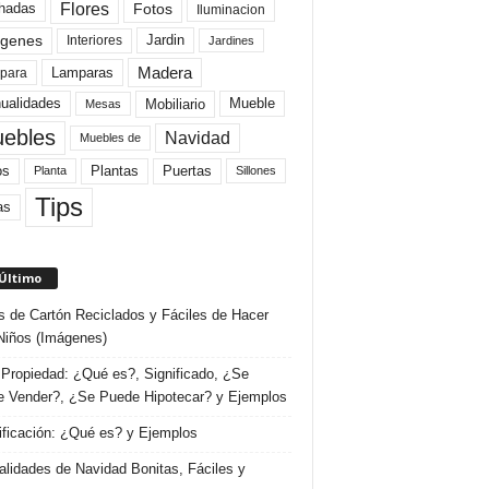
Flores
Fotos
hadas
Iluminacion
genes
Interiores
Jardin
Jardines
Madera
Lamparas
para
Mobiliario
ualidades
Mueble
Mesas
ebles
Navidad
Muebles de
Plantas
os
Puertas
Planta
Sillones
Tips
as
 Último
s de Cartón Reciclados y Fáciles de Hacer
Niños (Imágenes)
Propiedad: ¿Qué es?, Significado, ¿Se
 Vender?, ¿Se Puede Hipotecar? y Ejemplos
ificación: ¿Qué es? y Ejemplos
lidades de Navidad Bonitas, Fáciles y