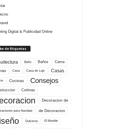
star
tecno
ravel
ting Digital & Publicidad Online
be de Etiquetas
uitectura
Baños
Cama
Baño
mas
Casas
Casa
Casa de Lujo
Consejos
Cocinas
na
struccion
Cortinas
ecoracion
Decoracion de
de Decoracion
raciones para Navidad
iseño
El Mueble
Dulceros