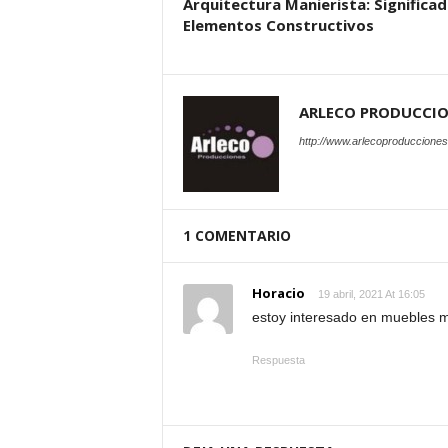
Arquitectura Manierista: Significad
Elementos Constructivos
ARLECO PRODUCCI
http://www.arlecoproduccione
1 COMENTARIO
Horacio
19 abril, 2021 At 16:05
estoy interesado en muebles m
Respuesta