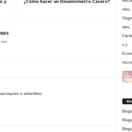
o y
¿Cómo hacer un Dinamómetro Casero?
ONES
s.com
arroquíes o sefarditas
Blo
Blogi
Blogi
Blogi