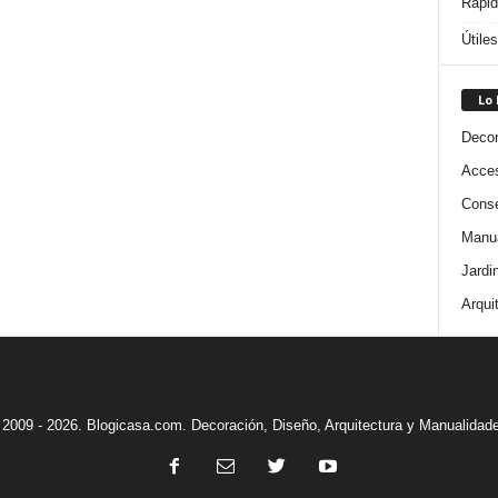
Rápi
Útile
Lo
Decor
Acces
Conse
Manua
Jardi
Arqui
2009 - 2026. Blogicasa.com. Decoración, Diseño, Arquitectura y Manualidad