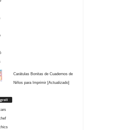
Carátulas Bonitas de Cuadernos de
Niños para Imprimir [Actualizado]
groll
cars
chef
chics