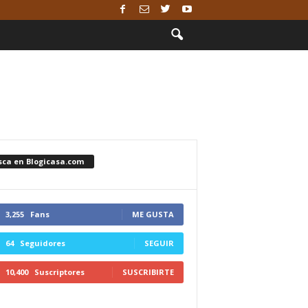
sca en Blogicasa.com
3,255
Fans
ME GUSTA
64
Seguidores
SEGUIR
10,400
Suscriptores
SUSCRIBIRTE