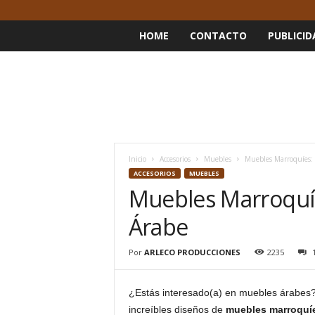
HOME
CONTACTO
PUBLICID
Inicio
Accesorios
Muebles
Muebles Marroquíes: 
ACCESORIOS
MUEBLES
Muebles Marroquíe
Árabe
Por
ARLECO PRODUCCIONES
2235
¿Estás interesado(a) en muebles árabes?
increíbles diseños de
muebles marroquí