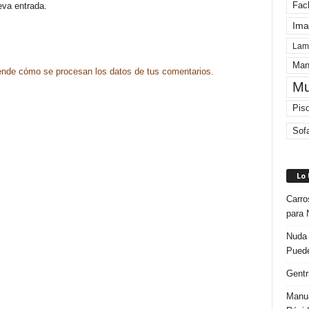
eva entrada.
Fac
Ima
Lam
Man
nde cómo se procesan los datos de tus comentarios.
Mu
Pis
Sof
Lo
Carro
para 
Nuda 
Puede
Gentr
Manua