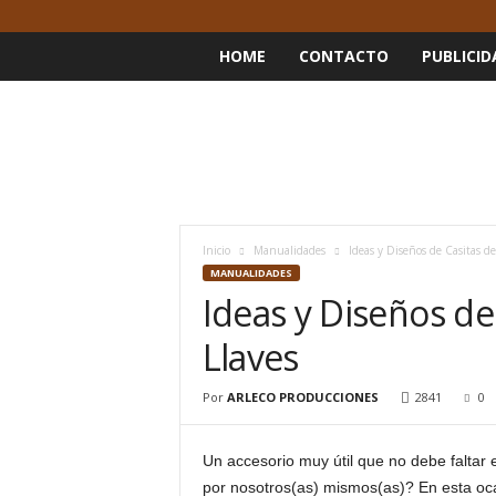
HOME
CONTACTO
PUBLICID
Inicio
Manualidades
Ideas y Diseños de Casitas d
MANUALIDADES
Ideas y Diseños de
Llaves
Por
ARLECO PRODUCCIONES
2841
0
Un accesorio muy útil que no debe faltar 
por nosotros(as) mismos(as)? En esta oc