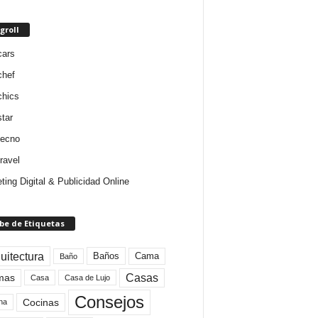
groll
cars
chef
chics
star
tecno
ravel
ting Digital & Publicidad Online
be de Etiquetas
uitectura
Baños
Cama
Baño
mas
Casas
Casa
Casa de Lujo
Consejos
Cocinas
na