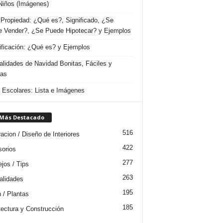
Niños (Imágenes)
Propiedad: ¿Qué es?, Significado, ¿Se
 Vender?, ¿Se Puede Hipotecar? y Ejemplos
ificación: ¿Qué es? y Ejemplos
lidades de Navidad Bonitas, Fáciles y
das
s Escolares: Lista e Imágenes
 Más Destacado
516
acion / Diseño de Interiores
422
orios
277
jos / Tips
263
lidades
195
n / Plantas
185
tectura y Construcción