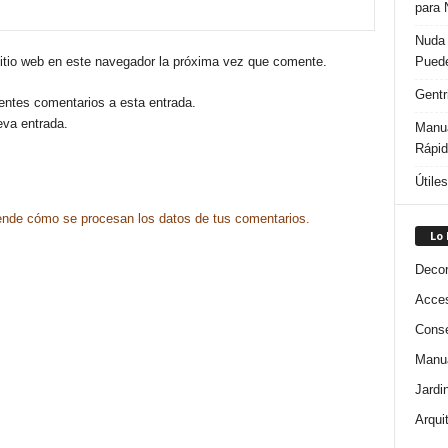
para 
Nuda 
Puede
sitio web en este navegador la próxima vez que comente.
Gentr
ientes comentarios a esta entrada.
eva entrada.
Manua
Rápi
Útile
nde cómo se procesan los datos de tus comentarios.
Lo
Decor
Acces
Conse
Manua
Jardi
Arqui