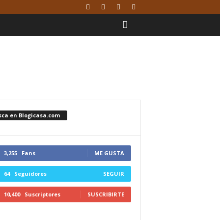
sca en Blogicasa.com
3,255
Fans
ME GUSTA
64
Seguidores
SEGUIR
10,400
Suscriptores
SUSCRIBIRTE