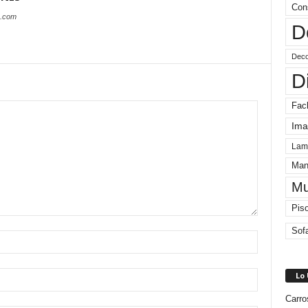
Con
s.com
D
Deco
D
Fac
Ima
Lam
Man
Mu
Pis
Sof
Lo
Carro