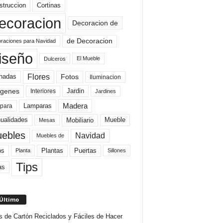
struccion
Cortinas
ecoracion
Decoracion de
de Decoracion
raciones para Navidad
iseño
El Mueble
Dulceros
Flores
Fotos
hadas
Iluminacion
genes
Interiores
Jardin
Jardines
Madera
Lamparas
para
Mobiliario
ualidades
Mueble
Mesas
ebles
Navidad
Muebles de
Plantas
os
Puertas
Planta
Sillones
Tips
as
 Último
s de Cartón Reciclados y Fáciles de Hacer