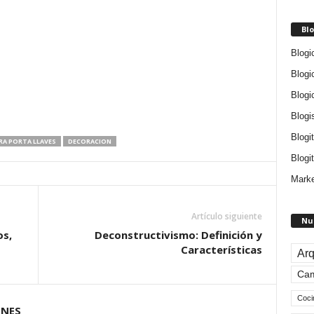
Blo
Blogi
Blogi
Blogi
Blogi
Blogi
RA PORTA LLAVES
DECORACION
Blogit
Marke
Artículo siguiente
Nu
os,
Deconstructivismo: Definición y
Características
Arq
Ca
Coci
ONES