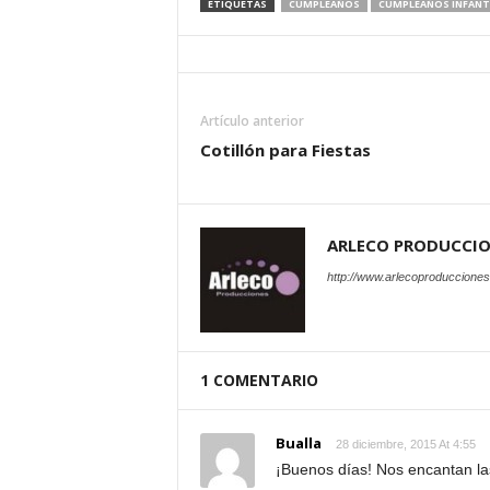
ETIQUETAS
CUMPLEAÑOS
CUMPLEAÑOS INFANT
Artículo anterior
Cotillón para Fiestas
ARLECO PRODUCCI
http://www.arlecoproduccione
1 COMENTARIO
Bualla
28 diciembre, 2015 At 4:55
¡Buenos días! Nos encantan las