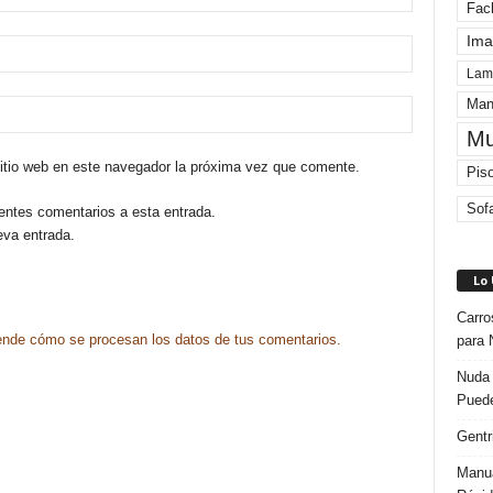
Fac
Ima
Lam
Man
Mu
sitio web en este navegador la próxima vez que comente.
Pis
Sof
ientes comentarios a esta entrada.
eva entrada.
Lo
Carro
nde cómo se procesan los datos de tus comentarios.
para 
Nuda 
Puede
Gentr
Manua