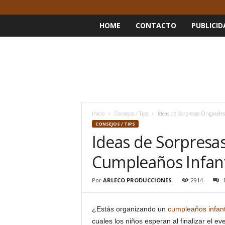
HOME
CONTACTO
PUBLICID
Inicio
Consejos / Tips
Ideas de Sorpresas Originale
CONSEJOS / TIPS
Ideas de Sorpresas
Cumpleaños Infant
Por
ARLECO PRODUCCIONES
2914
¿Estás organizando un
cumpleaños infant
cuales los niños esperan al finalizar el ev