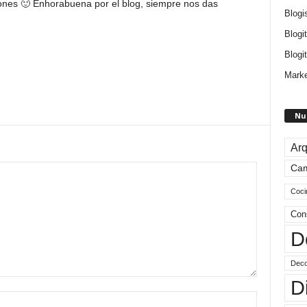
 leones 🙂 Enhorabuena por el blog, siempre nos das
Blogi
Blogi
Blogit
Marke
Nu
Arq
Ca
Coci
Con
D
Deco
D