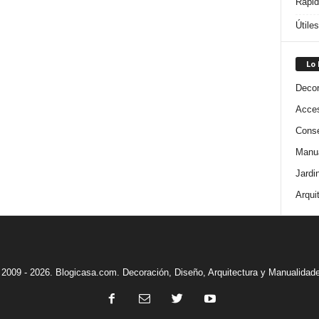
Rápi
Útile
Lo
Decor
Acces
Conse
Manua
Jardi
Arqui
2009 - 2026. Blogicasa.com. Decoración, Diseño, Arquitectura y Manualidad