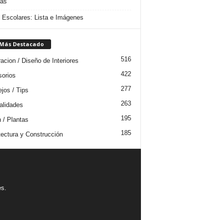
das
s Escolares: Lista e Imágenes
 Más Destacado
516
acion / Diseño de Interiores
422
orios
277
jos / Tips
263
lidades
195
n / Plantas
185
tectura y Construcción
es.