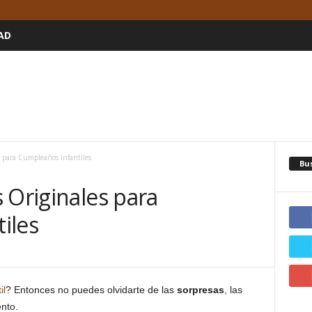
AD
s para Cumpleaños Infantiles
Bu
 Originales para
iles
1
il
? Entonces no puedes olvidarte de las
sorpresas
, las
ento.