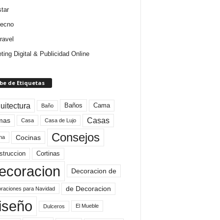
star
tecno
ravel
ting Digital & Publicidad Online
be de Etiquetas
uitectura
Baños
Cama
Baño
mas
Casas
Casa
Casa de Lujo
Consejos
Cocinas
na
struccion
Cortinas
ecoracion
Decoracion de
de Decoracion
raciones para Navidad
iseño
El Mueble
Dulceros