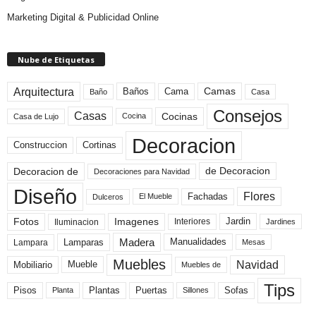
Marketing Digital & Publicidad Online
Nube de Etiquetas
Arquitectura
Camas
Baños
Cama
Baño
Casa
Consejos
Casas
Cocinas
Cocina
Casa de Lujo
Decoracion
Construccion
Cortinas
de Decoracion
Decoracion de
Decoraciones para Navidad
Diseño
Flores
Fachadas
El Mueble
Dulceros
Fotos
Imagenes
Interiores
Jardin
Iluminacion
Jardines
Madera
Lamparas
Manualidades
Lampara
Mesas
Muebles
Navidad
Mobiliario
Mueble
Muebles de
Tips
Plantas
Pisos
Puertas
Sofas
Planta
Sillones