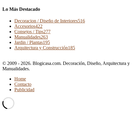
Lo Más Destacado
Decoracion / Diseño de Interiores
516
Accesorios
422
Consejos / Tips
277
Manualidades
263
Jardin / Plantas
195
Arquitectura y Construcción
185
© 2009 - 2026. Blogicasa.com. Decoración, Diseño, Arquitectura y
Manualidades.
Home
Contacto
Publicidad