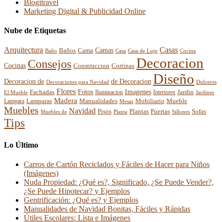
Blogitravel
Marketing Digital & Publicidad Online
Nube de Etiquetas
Arquitectura
Casas
Baños
Camas
Cama
Casa
Cocina
Baño
Casa de Lujo
Decoracion
Consejos
Cocinas
Construccion
Cortinas
Diseño
Decoracion de
de Decoracion
Decoraciones para Navidad
Dulceros
Flores
Fotos
Imagenes
Fachadas
Interiores
Jardin
El Mueble
Iluminacion
Jardines
Madera
Lamparas
Mobiliario
Manualidades
Mueble
Lampara
Mesas
Muebles
Navidad
Pisos
Plantas
Puertas
Sofas
Muebles de
Planta
Sillones
Tips
Lo Último
Carros de Cartón Reciclados y Fáciles de Hacer para Niños
(Imágenes)
Nuda Propiedad: ¿Qué es?, Significado, ¿Se Puede Vender?,
¿Se Puede Hipotecar? y Ejemplos
Gentrificación: ¿Qué es? y Ejemplos
Manualidades de Navidad Bonitas, Fáciles y Rápidas
Útiles Escolares: Lista e Imágenes