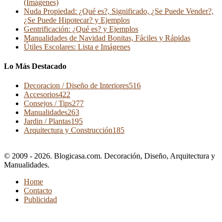
(Imágenes)
Nuda Propiedad: ¿Qué es?, Significado, ¿Se Puede Vender?,
¿Se Puede Hipotecar? y Ejemplos
Gentrificación: ¿Qué es? y Ejemplos
Manualidades de Navidad Bonitas, Fáciles y Rápidas
Útiles Escolares: Lista e Imágenes
Lo Más Destacado
Decoracion / Diseño de Interiores
516
Accesorios
422
Consejos / Tips
277
Manualidades
263
Jardin / Plantas
195
Arquitectura y Construcción
185
© 2009 - 2026. Blogicasa.com. Decoración, Diseño, Arquitectura y
Manualidades.
Home
Contacto
Publicidad