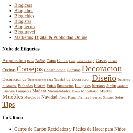
Blogicars
Blogichef
Blogichics
Blogistar
Blogitecno
Blogitravel
Marketing Digital & Publicidad Online
Nube de Etiquetas
Arquitectura
Casas
Baños
Camas
Cama
Casa
Cocina
Baño
Casa de Lujo
Decoracion
Consejos
Cocinas
Construccion
Cortinas
Diseño
Decoracion de
de Decoracion
Decoraciones para Navidad
Dulceros
Flores
Fotos
Imagenes
Fachadas
Interiores
Jardin
El Mueble
Iluminacion
Jardines
Madera
Lamparas
Mobiliario
Manualidades
Mueble
Lampara
Mesas
Muebles
Navidad
Pisos
Plantas
Puertas
Sofas
Muebles de
Planta
Sillones
Tips
Lo Último
Carros de Cartón Reciclados y Fáciles de Hacer para Niños