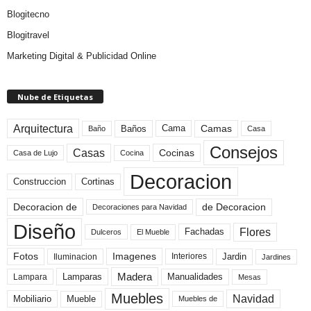
Blogitecno
Blogitravel
Marketing Digital & Publicidad Online
Nube de Etiquetas
Arquitectura
Camas
Baños
Cama
Baño
Casa
Consejos
Casas
Cocinas
Cocina
Casa de Lujo
Decoracion
Construccion
Cortinas
de Decoracion
Decoracion de
Decoraciones para Navidad
Diseño
Flores
Fachadas
El Mueble
Dulceros
Fotos
Imagenes
Interiores
Jardin
Iluminacion
Jardines
Madera
Lamparas
Manualidades
Lampara
Mesas
Muebles
Navidad
Mobiliario
Mueble
Muebles de