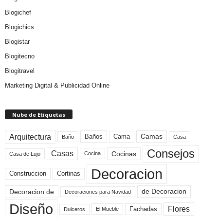
Blogichef
Blogichics
Blogistar
Blogitecno
Blogitravel
Marketing Digital & Publicidad Online
Nube de Etiquetas
Arquitectura
Camas
Baños
Cama
Baño
Casa
Consejos
Casas
Cocinas
Cocina
Casa de Lujo
Decoracion
Construccion
Cortinas
de Decoracion
Decoracion de
Decoraciones para Navidad
Diseño
Flores
Fachadas
El Mueble
Dulceros