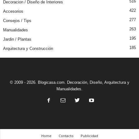
516
Decoracion / Diseño de Interiores
422
Accesorios
277
Consejos / Tips
263
Manualidades
195
Jardin / Plantas
185
Arquitectura y Construcción
© 2009 - 2026. Blogicasa.com. Decoración, Diseño, Arquitectura y
Manualidades.
Home
Contacto
Publicidad