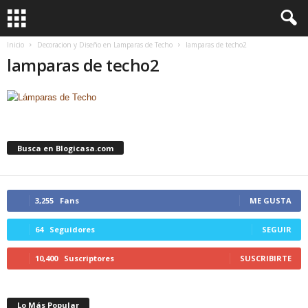
Inicio
Decoracion y Diseño en Lamparas de Techo
lamparas de techo2
lamparas de techo2
Busca en Blogicasa.com
3,255
Fans
ME GUSTA
64
Seguidores
SEGUIR
10,400
Suscriptores
SUSCRIBIRTE
Lo Más Popular