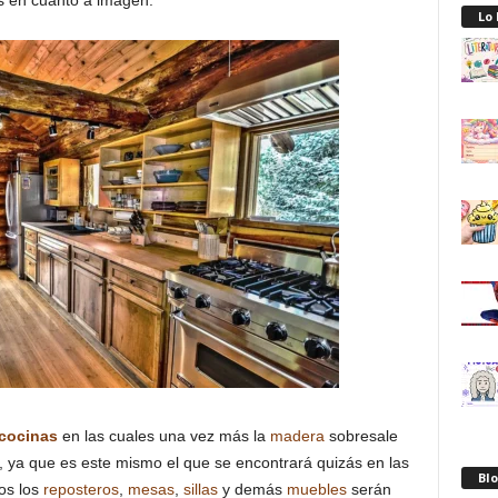
es en cuanto a imagen.
Lo
cocinas
en las cuales una vez más la
madera
sobresale
r, ya que es este mismo el que se encontrará quizás en las
Blo
os los
reposteros
,
mesas
,
sillas
y demás
muebles
serán