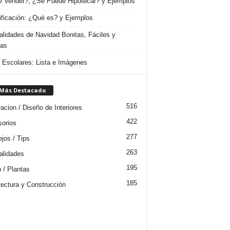
 Vender?, ¿Se Puede Hipotecar? y Ejemplos
ificación: ¿Qué es? y Ejemplos
lidades de Navidad Bonitas, Fáciles y
das
s Escolares: Lista e Imágenes
 Más Destacado
516
acion / Diseño de Interiores
422
orios
277
jos / Tips
263
lidades
195
n / Plantas
185
tectura y Construcción