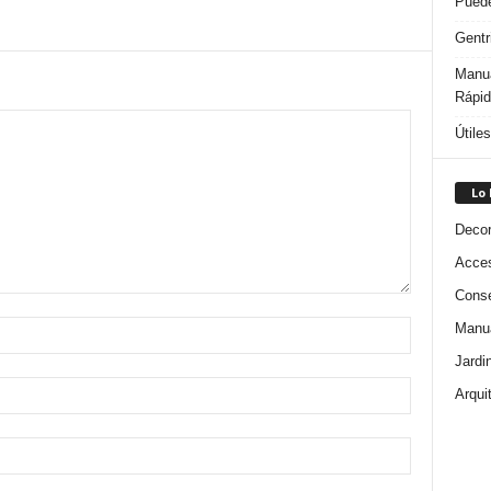
Puede
Gentr
Manua
Rápi
Útile
Lo
Decor
Acces
Conse
Manua
Jardi
Arqui