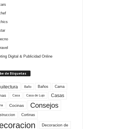
cars
chef
chics
star
tecno
ravel
ting Digital & Publicidad Online
be de Etiquetas
uitectura
Baños
Cama
Baño
mas
Casas
Casa
Casa de Lujo
Consejos
Cocinas
na
struccion
Cortinas
ecoracion
Decoracion de