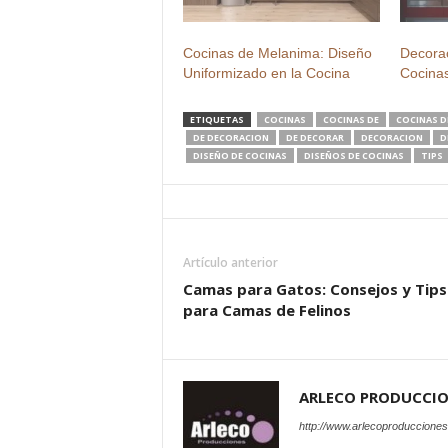
Cocinas de Melanima: Diseño
Decora
Uniformizado en la Cocina
Cocina
ETIQUETAS
COCINAS
COCINAS DE
COCINAS D
DE DECORACION
DE DECORAR
DECORACION
D
DISEÑO DE COCINAS
DISEÑOS DE COCINAS
TIPS
Artículo anterior
Camas para Gatos: Consejos y Tips
para Camas de Felinos
ARLECO PRODUCCI
http://www.arlecoproduccione