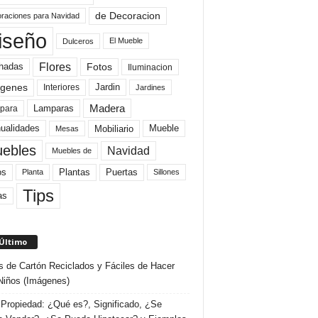
de Decoracion
raciones para Navidad
iseño
El Mueble
Dulceros
Flores
Fotos
hadas
Iluminacion
genes
Interiores
Jardin
Jardines
Madera
Lamparas
para
Mobiliario
ualidades
Mueble
Mesas
ebles
Navidad
Muebles de
Plantas
os
Puertas
Planta
Sillones
Tips
as
 Último
s de Cartón Reciclados y Fáciles de Hacer
Niños (Imágenes)
Propiedad: ¿Qué es?, Significado, ¿Se