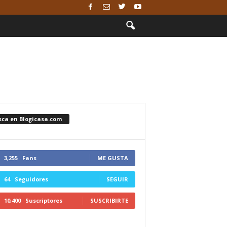
sca en Blogicasa.com
3,255
Fans
ME GUSTA
64
Seguidores
SEGUIR
10,400
Suscriptores
SUSCRIBIRTE