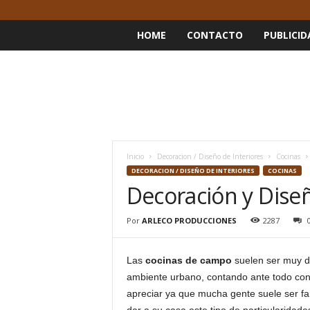
HOME
CONTACTO
PUBLICID
Inicio
Decoracion / Diseño de Interiores
Cocinas
DECORACION / DISEÑO DE INTERIORES
COCINAS
Decoración y Dise
Por
ARLECO PRODUCCIONES
2287
Las
cocinas de campo
suelen ser muy di
ambiente urbano, contando ante todo con
apreciar ya que mucha gente suele ser fan