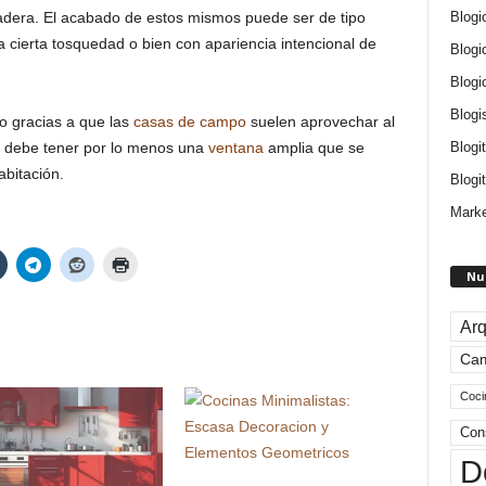
Blogi
adera. El acabado de estos mismos puede ser de tipo
a cierta tosquedad o bien con apariencia intencional de
Blogi
Blogi
Blogi
lo gracias a que las
casas de campo
suelen aprovechar al
Blogi
se debe tener por lo menos una
ventana
amplia que se
abitación.
Blogit
Marke
Nu
Arq
Ca
Coci
Con
D