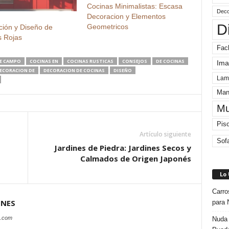
Cocinas Minimalistas: Escasa
Deco
Decoracion y Elementos
D
Geometricos
ción y Diseño de
s Rojas
Fac
E CAMPO
COCINAS EN
COCINAS RUSTICAS
CONSEJOS
DE COCINAS
Ima
ECORACION DE
DECORACION DE COCINAS
DISEÑO
Lam
Man
Mu
Pis
Artículo siguiente
Sof
Jardines de Piedra: Jardines Secos y
Calmados de Origen Japonés
Lo
Carro
ONES
para 
s.com
Nuda 