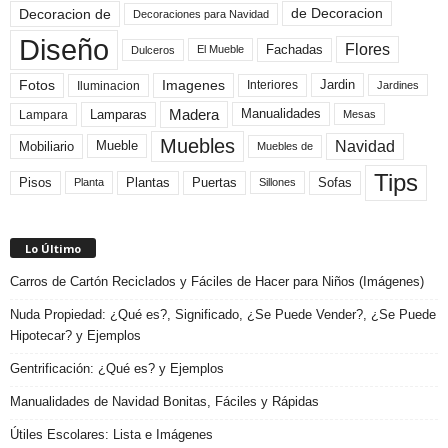
de Decoracion
Decoracion de
Decoraciones para Navidad
Diseño
Flores
Fachadas
El Mueble
Dulceros
Fotos
Imagenes
Interiores
Jardin
Iluminacion
Jardines
Madera
Lamparas
Manualidades
Lampara
Mesas
Muebles
Navidad
Mobiliario
Mueble
Muebles de
Tips
Plantas
Pisos
Puertas
Sofas
Planta
Sillones
Lo Último
Carros de Cartón Reciclados y Fáciles de Hacer para Niños (Imágenes)
Nuda Propiedad: ¿Qué es?, Significado, ¿Se Puede Vender?, ¿Se Puede
Hipotecar? y Ejemplos
Gentrificación: ¿Qué es? y Ejemplos
Manualidades de Navidad Bonitas, Fáciles y Rápidas
Útiles Escolares: Lista e Imágenes