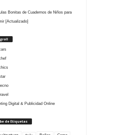
ulas Bonitas de Cuadernos de Niños para
mir [Actualizado]
groll
cars
chef
chics
star
tecno
ravel
ting Digital & Publicidad Online
be de Etiquetas