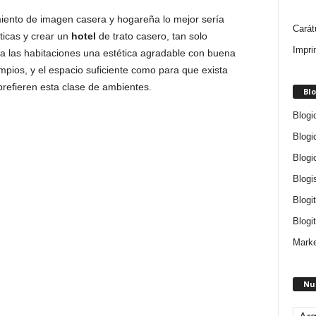
miento de imagen casera y hogareña lo mejor sería
Carát
ticas y crear un
hotel
de trato casero, tan solo
Impri
 a las habitaciones una estética agradable con buena
mpios, y el espacio suficiente como para que exista
refieren esta clase de ambientes.
Blo
Blogi
Blogi
Blogi
Blogi
Blogi
Blogit
Marke
Nu