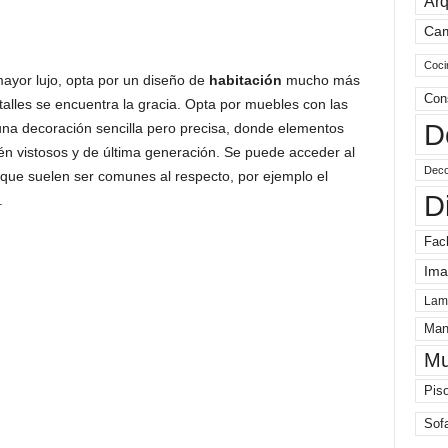
Arq
Ca
Coci
 mayor lujo, opta por un diseño de
habitación
mucho más
Con
alles se encuentra la gracia. Opta por muebles con las
D
na decoración sencilla pero precisa, donde elementos
n vistosos y de última generación. Se puede acceder al
Deco
 que suelen ser comunes al respecto, por ejemplo el
D
.
Fac
Ima
Lam
Man
Mu
Pis
Sof