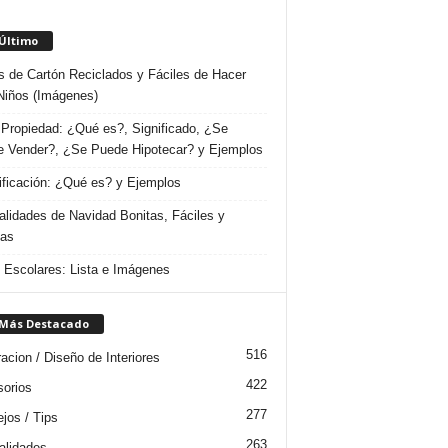
 Último
s de Cartón Reciclados y Fáciles de Hacer
Niños (Imágenes)
Propiedad: ¿Qué es?, Significado, ¿Se
 Vender?, ¿Se Puede Hipotecar? y Ejemplos
ificación: ¿Qué es? y Ejemplos
lidades de Navidad Bonitas, Fáciles y
das
s Escolares: Lista e Imágenes
 Más Destacado
516
acion / Diseño de Interiores
422
orios
277
jos / Tips
263
lidades