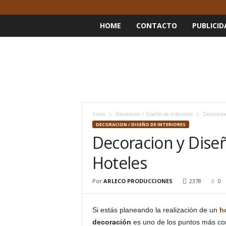
HOME
CONTACTO
PUBLICID
Inicio
Decoracion / Diseño de Interiores
Decoracio
DECORACION / DISEÑO DE INTERIORES
Decoracion y Dise
Hoteles
Por
ARLECO PRODUCCIONES
2378
0
Si estás planeando la realización de un
h
decoración
es uno de los puntos más com