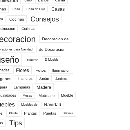
uitectura
Baños
Cama
Baño
mas
Casas
Casa
Casa de Lujo
Consejos
Cocinas
na
struccion
Cortinas
ecoracion
Decoracion de
de Decoracion
raciones para Navidad
iseño
El Mueble
Dulceros
Flores
Fotos
hadas
Iluminacion
genes
Interiores
Jardin
Jardines
Madera
Lamparas
para
Mobiliario
ualidades
Mueble
Mesas
ebles
Navidad
Muebles de
Plantas
os
Puertas
Planta
Sillones
Tips
as