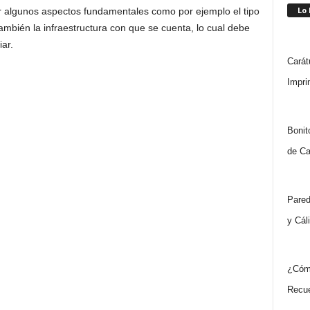
Lo
r algunos aspectos fundamentales como por ejemplo el tipo
bién la infraestructura con que se cuenta, lo cual debe
iar.
Carát
Impri
Bonit
de Ca
Pared
y Cál
¿Cóm
Recue