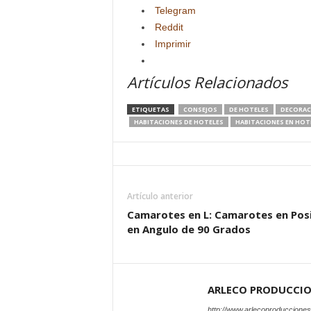
Telegram
Reddit
Imprimir
Artículos Relacionados
ETIQUETAS
CONSEJOS
DE HOTELES
DECORAC
HABITACIONES DE HOTELES
HABITACIONES EN HOT
Artículo anterior
Camarotes en L: Camarotes en Pos
en Angulo de 90 Grados
ARLECO PRODUCCI
http://www.arlecoproduccione