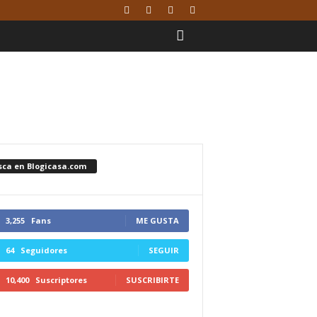
sca en Blogicasa.com
3,255
Fans
ME GUSTA
64
Seguidores
SEGUIR
10,400
Suscriptores
SUSCRIBIRTE