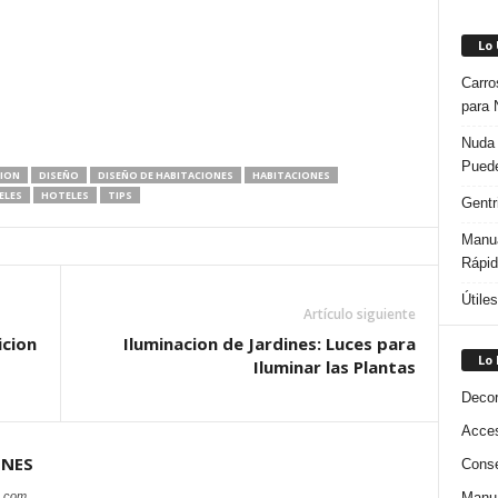
Lo
Carro
para 
Nuda 
Puede
ION
DISEÑO
DISEÑO DE HABITACIONES
HABITACIONES
ELES
HOTELES
TIPS
Gentr
Manua
Rápi
Útile
Artículo siguiente
icion
Iluminacion de Jardines: Luces para
Lo
Iluminar las Plantas
Decor
Acces
ONES
Conse
Manua
s.com