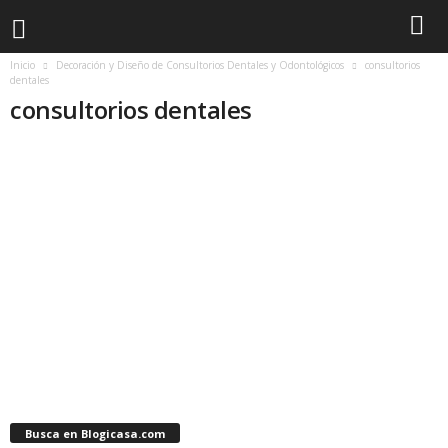
Inicio
Decoración y Diseño de Consultorios Dentales y Odontológicos
consultorios
dentales
consultorios dentales
Busca en Blogicasa.com