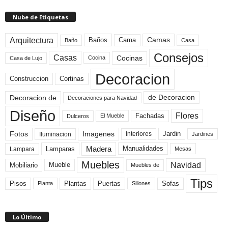
Nube de Etiquetas
Arquitectura
Camas
Baños
Cama
Baño
Casa
Consejos
Casas
Cocinas
Cocina
Casa de Lujo
Decoracion
Construccion
Cortinas
de Decoracion
Decoracion de
Decoraciones para Navidad
Diseño
Flores
Fachadas
El Mueble
Dulceros
Fotos
Imagenes
Interiores
Jardin
Iluminacion
Jardines
Madera
Lamparas
Manualidades
Lampara
Mesas
Muebles
Navidad
Mobiliario
Mueble
Muebles de
Tips
Plantas
Pisos
Puertas
Sofas
Planta
Sillones
Lo Último