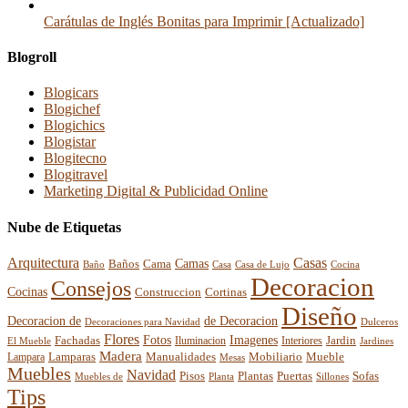
Carátulas de Inglés Bonitas para Imprimir [Actualizado]
Blogroll
Blogicars
Blogichef
Blogichics
Blogistar
Blogitecno
Blogitravel
Marketing Digital & Publicidad Online
Nube de Etiquetas
Arquitectura
Casas
Baños
Camas
Cama
Casa
Cocina
Baño
Casa de Lujo
Decoracion
Consejos
Cocinas
Construccion
Cortinas
Diseño
Decoracion de
de Decoracion
Decoraciones para Navidad
Dulceros
Flores
Fotos
Imagenes
Fachadas
Interiores
Jardin
El Mueble
Iluminacion
Jardines
Madera
Lamparas
Mobiliario
Manualidades
Mueble
Lampara
Mesas
Muebles
Navidad
Pisos
Plantas
Puertas
Sofas
Muebles de
Planta
Sillones
Tips