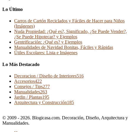
Lo Último
Carros de Cartón Reciclados y Fáciles de Hacer para Niños
(Imágenes)
Nuda Propiedad: ¿Qué es?, Significado, ¿Se Puede Vender?,
¿Se Puede Hipotecar? y Ejemplos
Gentrificación: ¿Qué es? y Ejemplos
Manualidades de Navidad Bonitas, Fáciles y Rápidas
Útiles Escolares: Lista e Imágenes
Lo Más Destacado
Decoracion / Diseño de Interiores
516
Accesorios
422
Consejos / Tips
277
Manualidades
263
Jardin / Plantas
195
Arquitectura y Construcción
185
© 2009 - 2026. Blogicasa.com. Decoración, Diseño, Arquitectura y
Manualidades.