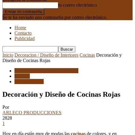
tu correo electrónico
Se te ha enviado una contraseña por correo electrónico.
Home
Contacto
Publicidad
Inicio
Decoracion / Diseño de Interiores
Cocinas
Decoración y
Diseño de Cocinas Rojas
Decoracion / Diseño de Interiores
Cocinas
Consejos / Tips
Decoración y Diseño de Cocinas Rojas
Por
ARLECO PRODUCCIONES
2828
1
Hoy en día están muy de modas las
cocinas
de colores, y en