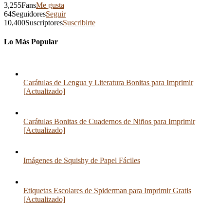
3,255
Fans
Me gusta
64
Seguidores
Seguir
10,400
Suscriptores
Suscribirte
Lo Más Popular
Carátulas de Lengua y Literatura Bonitas para Imprimir
[Actualizado]
Carátulas Bonitas de Cuadernos de Niños para Imprimir
[Actualizado]
Imágenes de Squishy de Papel Fáciles
Etiquetas Escolares de Spiderman para Imprimir Gratis
[Actualizado]