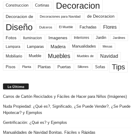
Decoracion
Construccion
Cortinas
de Decoracion
Decoracion de
Decoraciones para Navidad
Diseño
Flores
Fachadas
El Mueble
Dulceros
Fotos
Imagenes
Interiores
Jardin
Iluminacion
Jardines
Madera
Lamparas
Manualidades
Lampara
Mesas
Muebles
Navidad
Mobiliario
Mueble
Muebles de
Tips
Plantas
Pisos
Puertas
Sofas
Planta
Sillones
Lo Último
Carros de Cartón Reciclados y Fáciles de Hacer para Niños (Imágenes)
Nuda Propiedad: ¿Qué es?, Significado, ¿Se Puede Vender?, ¿Se Puede
Hipotecar? y Ejemplos
Gentrificación: ¿Qué es? y Ejemplos
Manualidades de Navidad Bonitas, Fáciles y Rápidas