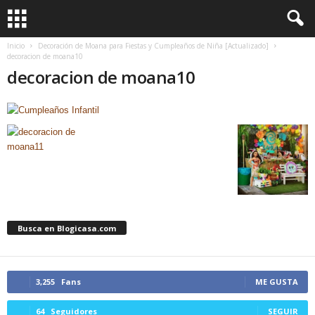
Inicio
Decoración de Moana para Fiestas y Cumpleaños de Niña [Actualizado]
decoracion de moana10
decoracion de moana10
Busca en Blogicasa.com
3,255
Fans
ME GUSTA
64
Seguidores
SEGUIR