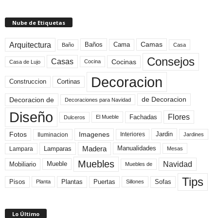
Nube de Etiquetas
Arquitectura
Camas
Baños
Cama
Baño
Casa
Consejos
Casas
Cocinas
Cocina
Casa de Lujo
Decoracion
Construccion
Cortinas
de Decoracion
Decoracion de
Decoraciones para Navidad
Diseño
Flores
Fachadas
El Mueble
Dulceros
Fotos
Imagenes
Interiores
Jardin
Iluminacion
Jardines
Madera
Lamparas
Manualidades
Lampara
Mesas
Muebles
Navidad
Mobiliario
Mueble
Muebles de
Tips
Plantas
Pisos
Puertas
Sofas
Planta
Sillones
Lo Último